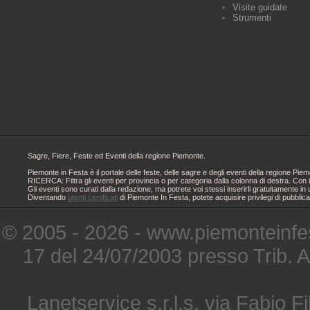
Visite guidate
Strumenti
Sagre, Fiere, Feste ed Eventi della regione Piemonte.
Piemonte in Festa è il portale delle feste, delle sagre e degli eventi della regione 
RICERCA: Filtra gli eventi per provincia o per categoria dalla colonna di destra. Con i
Gli eventi sono curati dalla redazione, ma potrete voi stessi inserirli gratuitamente i
Diventando
utenti certificati
di Piemonte In Festa, potete acquisire privilegi di pubblic
© 2005 - 2026 - www.piemonteinfes
17 del 24/07/2003 presso Trib. 
Lanetservice s.r.l.s. via Fabio Fi