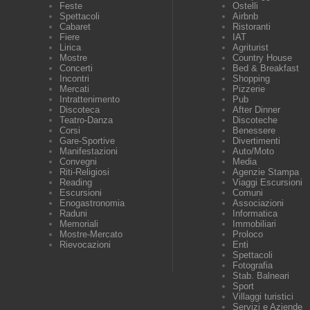
Feste
Ostelli
Spettacoli
Airbnb
Cabaret
Ristoranti
Fiere
IAT
Lirica
Agriturist
Mostre
Country House
Concerti
Bed & Breakfast
Incontri
Shopping
Mercati
Pizzerie
Intrattenimento
Pub
Discoteca
After Dinner
Teatro-Danza
Discoteche
Corsi
Benessere
Gare-Sportive
Divertimenti
Manifestazioni
Auto/Moto
Convegni
Media
Riti-Religiosi
Agenzie Stampa
Reading
Viaggi Escursioni
Escursioni
Comuni
Enogastronomia
Associazioni
Raduni
Informatica
Memoriali
Immobiliari
Mostre-Mercato
Proloco
Rievocazioni
Enti
Spettacoli
Fotografia
Stab. Balneari
Sport
Villaggi turistici
Servizi e Aziende