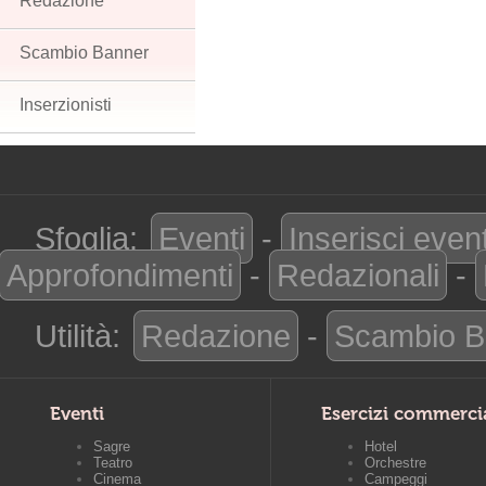
Redazione
Scambio Banner
Inserzionisti
Sfoglia:
Eventi
-
Inserisci even
Approfondimenti
-
Redazionali
-
Utilità:
Redazione
-
Scambio B
Eventi
Esercizi commerci
Sagre
Hotel
Teatro
Orchestre
Cinema
Campeggi