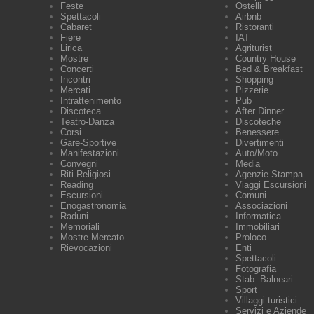
Feste
Ostelli
Spettacoli
Airbnb
Cabaret
Ristoranti
Fiere
IAT
Lirica
Agriturist
Mostre
Country House
Concerti
Bed & Breakfast
Incontri
Shopping
Mercati
Pizzerie
Intrattenimento
Pub
Discoteca
After Dinner
Teatro-Danza
Discoteche
Corsi
Benessere
Gare-Sportive
Divertimenti
Manifestazioni
Auto/Moto
Convegni
Media
Riti-Religiosi
Agenzie Stampa
Reading
Viaggi Escursioni
Escursioni
Comuni
Enogastronomia
Associazioni
Raduni
Informatica
Memoriali
Immobiliari
Mostre-Mercato
Proloco
Rievocazioni
Enti
Spettacoli
Fotografia
Stab. Balneari
Sport
Villaggi turistici
Servizi e Aziende