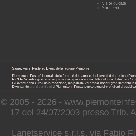
Visite guidate
Strumenti
Sagre, Fiere, Feste ed Eventi della regione Piemonte.
Piemonte in Festa è il portale delle feste, delle sagre e degli eventi della regione 
RICERCA: Filtra gli eventi per provincia o per categoria dalla colonna di destra. Con i
Gli eventi sono curati dalla redazione, ma potrete voi stessi inserirli gratuitamente i
Diventando
utenti certificati
di Piemonte In Festa, potete acquisire privilegi di pubblic
© 2005 - 2026 - www.piemonteinfes
17 del 24/07/2003 presso Trib. 
Lanetservice s.r.l.s. via Fabio Fi