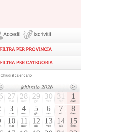
Accedi!
Iscriviti!
FILTRA PER PROVINCIA
FILTRA PER CATEGORIA
Chiudi il calendario
febbraio 2026
6
27
28
29
30
31
1
n
mar
mer
gio
ven
sab
dom
2
3
4
5
6
7
8
n
mar
mer
gio
ven
sab
dom
9
10
11
12
13
14
15
n
mar
mer
gio
ven
sab
dom