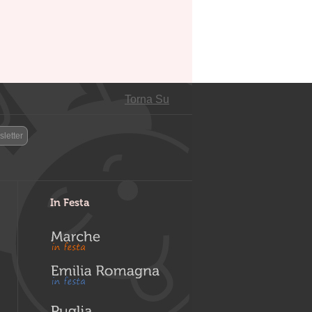
Torna Su
letter
In Festa