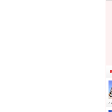
R
e l