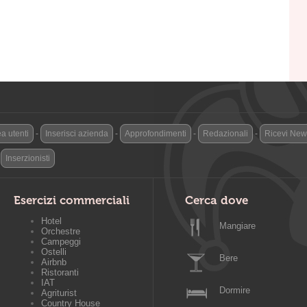
a utenti
-
Inserisci azienda
-
Approfondimenti
-
Redazionali
-
Ricevi News
-
Inserzionisti
Esercizi commerciali
Cerca dove
Hotel
Mangiare
Orchestre
Campeggi
Ostelli
Bere
Airbnb
Ristoranti
IAT
Dormire
Agriturist
Country House