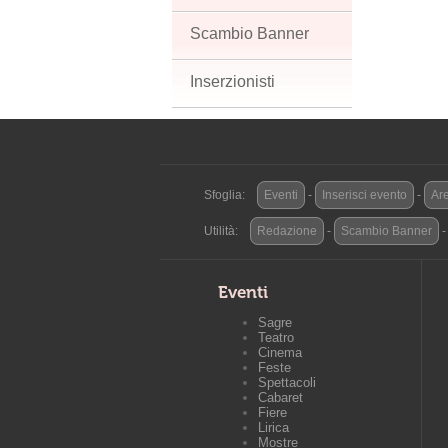
Scambio Banner
Inserzionisti
Sfoglia:
Eventi
-
Inserisci evento
-
Are
Utilità:
Redazione
-
Scambio Banner
Eventi
Sagre
Teatro
Cinema
Feste
Spettacoli
Cabaret
Fiere
Lirica
Mostre