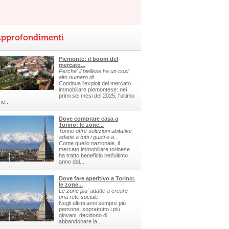
pprofondimenti
Piemonte: il boom del
mercato...
Perche' il biellese ha un cosi'
alto numero di...
Continua l'exploit del mercato
immobiliare piemontese: nei
primi sei mesi del 2025, l'ultimo
no...
Dove comprare casa a
Torino: le zone...
Torino offre soluzioni abitative
adatte a tutti i gusti e a...
Come quello nazionale, il
mercato immobiliare torinese
ha tratto beneficio nell'ultimo
anno dal...
Dove fare aperitivo a Torino:
le zone...
Le zone piu' adatte a creare
una rete sociale
Negli ultimi anni sempre più
persone, soprattutto i più
giovani, decidono di
abbandonare la...