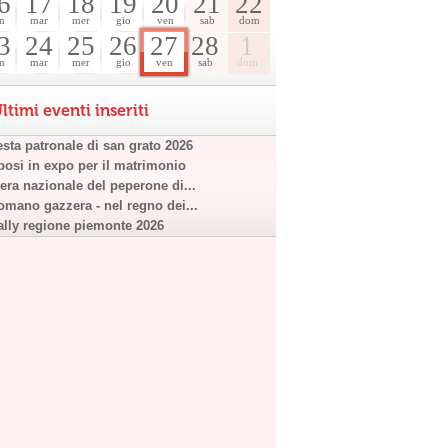
6
17
18
19
20
21
22
n
mar
mer
gio
ven
sab
dom
3
24
25
26
27
28
1
n
mar
mer
gio
ven
sab
dom
ltimi eventi inseriti
esta patronale di san grato 2026
posi in expo per il matrimonio
iera nazionale del peperone di...
omano gazzera - nel regno dei...
ally regione piemonte 2026