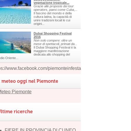
vegetazione tropicale...
Grazie alle proposte dei tour
operators, paesi come Cuba,...
Il fascino del mondo e della
cultura latina, la capacità di
unire tradizioni locali le cui
origini...
Dubai Shopping Festival
2016
Non solo compere: oltre un
mese di spettacoli, primati da...
Il Dubai Shopping Festival è la
maggiore manifestazione
dedicata allo shopping del
dio Oriente...
ps://www.facebook.com/piemonteinfesta
l meteo oggi nel Piemonte
ltime ricerche
FIERE IN PROVINCIA DI CUNEO