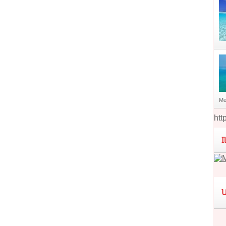
Me
htt
I
U