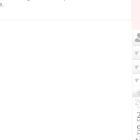
e.
2
lu
lu
lu