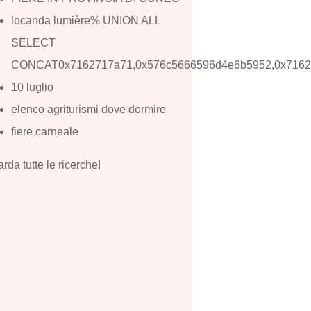
locanda lumière% UNION ALL
SELECT
CONCAT0x7162717a71,0x576c5666596d4e6b5952,0x7162
10 luglio
elenco agriturismi dove dormire
fiere carneale
rda tutte le ricerche!