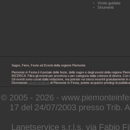
Visite guidate
Strumenti
Sagre, Fiere, Feste ed Eventi della regione Piemonte.
Piemonte in Festa è il portale delle feste, delle sagre e degli eventi della regione 
RICERCA: Filtra gli eventi per provincia o per categoria dalla colonna di destra. Con i
Gli eventi sono curati dalla redazione, ma potrete voi stessi inserirli gratuitamente i
Diventando
utenti certificati
di Piemonte In Festa, potete acquisire privilegi di pubblic
© 2005 - 2026 - www.piemonteinfes
17 del 24/07/2003 presso Trib. 
Lanetservice s.r.l.s. via Fabio Fi