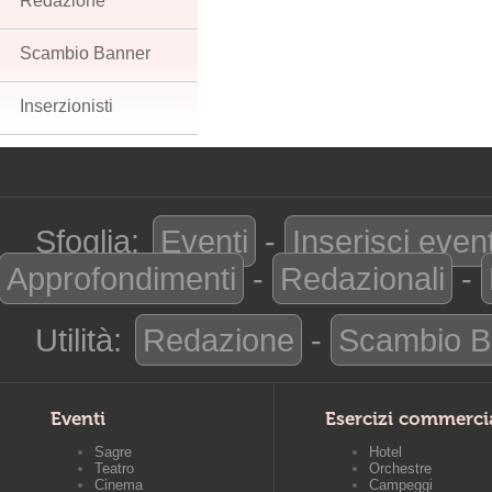
Redazione
Scambio Banner
Inserzionisti
Sfoglia:
Eventi
-
Inserisci even
Approfondimenti
-
Redazionali
-
Utilità:
Redazione
-
Scambio B
Eventi
Esercizi commerci
Sagre
Hotel
Teatro
Orchestre
Cinema
Campeggi