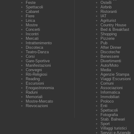
Feste
Ostelli
Spettacoli
Airbnb
Cabaret
Ristoranti
Fiere
IAT
Lirica
Agriturist
Mostre
Country House
Concerti
Bed & Breakfast
Incontri
Shopping
Mercati
Pizzerie
Intrattenimento
Pub
Discoteca
After Dinner
Teatro-Danza
Discoteche
Corsi
Benessere
Gare-Sportive
Divertimenti
Manifestazioni
Auto/Moto
Convegni
Media
Riti-Religiosi
Agenzie Stampa
Reading
Viaggi Escursioni
Escursioni
Comuni
Enogastronomia
Associazioni
Raduni
Informatica
Memoriali
Immobiliari
Mostre-Mercato
Proloco
Rievocazioni
Enti
Spettacoli
Fotografia
Stab. Balneari
Sport
Villaggi turistici
Servizi e Aziende