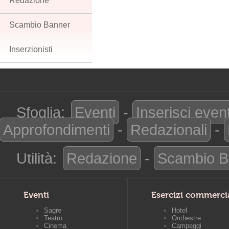
Redazione
Scambio Banner
Inserzionisti
Sfoglia:
Eventi
-
Inserisci even
Approfondimenti
-
Redazionali
-
Utilità:
Redazione
-
Scambio B
Eventi
Esercizi commerci
Sagre
Hotel
Teatro
Orchestre
Cinema
Campeggi