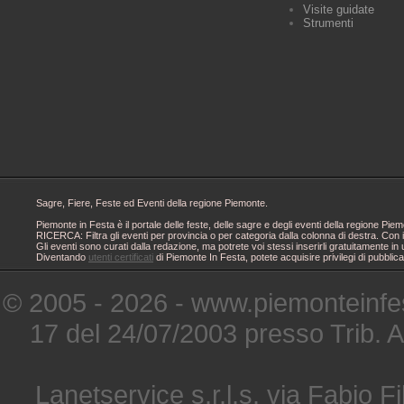
Visite guidate
Strumenti
Sagre, Fiere, Feste ed Eventi della regione Piemonte.
Piemonte in Festa è il portale delle feste, delle sagre e degli eventi della regione 
RICERCA: Filtra gli eventi per provincia o per categoria dalla colonna di destra. Con i
Gli eventi sono curati dalla redazione, ma potrete voi stessi inserirli gratuitamente i
Diventando
utenti certificati
di Piemonte In Festa, potete acquisire privilegi di pubblic
© 2005 - 2026 - www.piemonteinfes
17 del 24/07/2003 presso Trib. 
Lanetservice s.r.l.s. via Fabio Fi