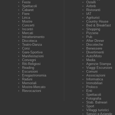
Feste
Ostelli
Spettacoli
Airbnb
Cabaret
Ristoranti
Fiere
IAT
Lirica
Agriturist
Mostre
Country House
Concerti
Bed & Breakfast
Incontri
Shopping
Mercati
Pizzerie
Intrattenimento
Pub
Discoteca
After Dinner
Teatro-Danza
Discoteche
Corsi
Benessere
Gare-Sportive
Divertimenti
Manifestazioni
Auto/Moto
Convegni
Media
Riti-Religiosi
Agenzie Stampa
Reading
Viaggi Escursioni
Escursioni
Comuni
Enogastronomia
Associazioni
Raduni
Informatica
Memoriali
Immobiliari
Mostre-Mercato
Proloco
Rievocazioni
Enti
Spettacoli
Fotografia
Stab. Balneari
Sport
Villaggi turistici
Servizi e Aziende