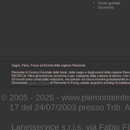
Visite guidate
Strumenti
Sagre, Fiere, Feste ed Eventi della regione Piemonte.
Piemonte in Festa è il portale delle feste, delle sagre e degli eventi della regione 
RICERCA: Filtra gli eventi per provincia o per categoria dalla colonna di destra. Con i
Gli eventi sono curati dalla redazione, ma potrete voi stessi inserirli gratuitamente i
Diventando
utenti certificati
di Piemonte In Festa, potete acquisire privilegi di pubblic
© 2005 - 2026 - www.piemonteinfes
17 del 24/07/2003 presso Trib. 
Lanetservice s.r.l.s. via Fabio Fi