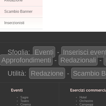
Redazione
Scambio Banner
Inserzionisti
Sfoglia:
Eventi
-
Inserisci even
Approfondimenti
-
Redazionali
-
Utilità:
Redazione
-
Scambio B
Eventi
Esercizi commerci
Sagre
Hotel
Teatro
Orchestre
Cinema
Campeggi