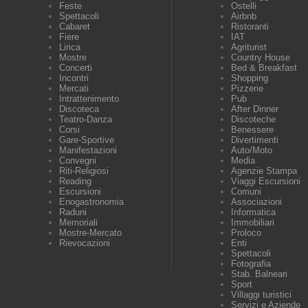
Feste
Ostelli
Spettacoli
Airbnb
Cabaret
Ristoranti
Fiere
IAT
Lirica
Agriturist
Mostre
Country House
Concerti
Bed & Breakfast
Incontri
Shopping
Mercati
Pizzerie
Intrattenimento
Pub
Discoteca
After Dinner
Teatro-Danza
Discoteche
Corsi
Benessere
Gare-Sportive
Divertimenti
Manifestazioni
Auto/Moto
Convegni
Media
Riti-Religiosi
Agenzie Stampa
Reading
Viaggi Escursioni
Escursioni
Comuni
Enogastronomia
Associazioni
Raduni
Informatica
Memoriali
Immobiliari
Mostre-Mercato
Proloco
Rievocazioni
Enti
Spettacoli
Fotografia
Stab. Balneari
Sport
Villaggi turistici
Servizi e Aziende