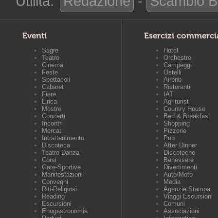
Utilità:
Redazione
-
Scambio B
Eventi
Esercizi commerci
Sagre
Hotel
Teatro
Orchestre
Cinema
Campeggi
Feste
Ostelli
Spettacoli
Airbnb
Cabaret
Ristoranti
Fiere
IAT
Lirica
Agriturist
Mostre
Country House
Concerti
Bed & Breakfast
Incontri
Shopping
Mercati
Pizzerie
Intrattenimento
Pub
Discoteca
After Dinner
Teatro-Danza
Discoteche
Corsi
Benessere
Gare-Sportive
Divertimenti
Manifestazioni
Auto/Moto
Convegni
Media
Riti-Religiosi
Agenzie Stampa
Reading
Viaggi Escursioni
Escursioni
Comuni
Enogastronomia
Associazioni