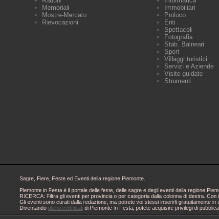
Raduni
Informatica
Memoriali
Immobiliari
Mostre-Mercato
Proloco
Rievocazioni
Enti
Spettacoli
Fotografia
Stab. Balneari
Sport
Villaggi turistici
Servizi e Aziende
Visite guidate
Strumenti
Sagre, Fiere, Feste ed Eventi della regione Piemonte.
Piemonte in Festa è il portale delle feste, delle sagre e degli eventi della regione 
RICERCA: Filtra gli eventi per provincia o per categoria dalla colonna di destra. Con i
Gli eventi sono curati dalla redazione, ma potrete voi stessi inserirli gratuitamente i
Diventando
utenti certificati
di Piemonte In Festa, potete acquisire privilegi di pubblic