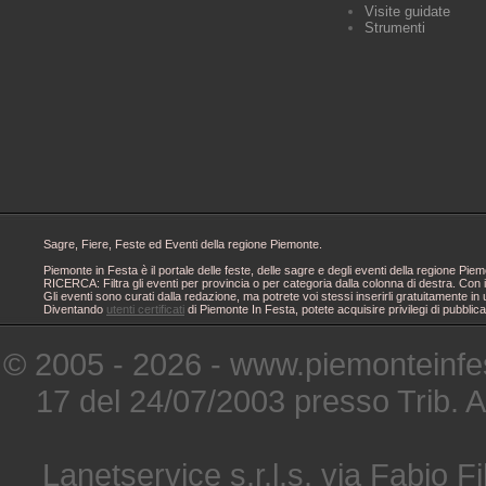
Visite guidate
Strumenti
Sagre, Fiere, Feste ed Eventi della regione Piemonte.
Piemonte in Festa è il portale delle feste, delle sagre e degli eventi della regione 
RICERCA: Filtra gli eventi per provincia o per categoria dalla colonna di destra. Con i
Gli eventi sono curati dalla redazione, ma potrete voi stessi inserirli gratuitamente i
Diventando
utenti certificati
di Piemonte In Festa, potete acquisire privilegi di pubblic
© 2005 - 2026 - www.piemonteinfes
17 del 24/07/2003 presso Trib. 
Lanetservice s.r.l.s. via Fabio Fi