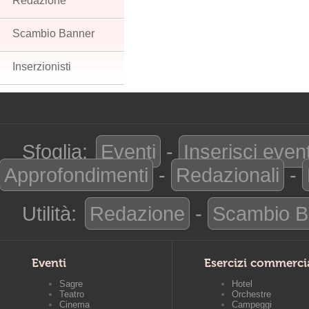
Redazione
Scambio Banner
Inserzionisti
Sfoglia:
Eventi
-
Inserisci even
Approfondimenti
-
Redazionali
-
Utilità:
Redazione
-
Scambio B
Eventi
Esercizi commerci
Sagre
Hotel
Teatro
Orchestre
Cinema
Campeggi