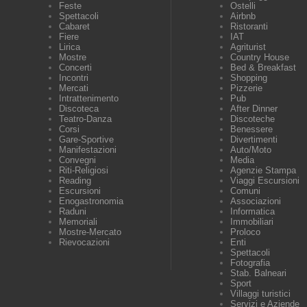
Feste
Ostelli
Spettacoli
Airbnb
Cabaret
Ristoranti
Fiere
IAT
Lirica
Agriturist
Mostre
Country House
Concerti
Bed & Breakfast
Incontri
Shopping
Mercati
Pizzerie
Intrattenimento
Pub
Discoteca
After Dinner
Teatro-Danza
Discoteche
Corsi
Benessere
Gare-Sportive
Divertimenti
Manifestazioni
Auto/Moto
Convegni
Media
Riti-Religiosi
Agenzie Stampa
Reading
Viaggi Escursioni
Escursioni
Comuni
Enogastronomia
Associazioni
Raduni
Informatica
Memoriali
Immobiliari
Mostre-Mercato
Proloco
Rievocazioni
Enti
Spettacoli
Fotografia
Stab. Balneari
Sport
Villaggi turistici
Servizi e Aziende