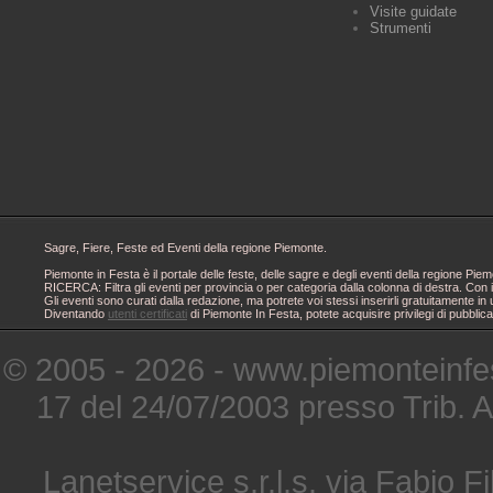
Visite guidate
Strumenti
Sagre, Fiere, Feste ed Eventi della regione Piemonte.
Piemonte in Festa è il portale delle feste, delle sagre e degli eventi della regione 
RICERCA: Filtra gli eventi per provincia o per categoria dalla colonna di destra. Con i
Gli eventi sono curati dalla redazione, ma potrete voi stessi inserirli gratuitamente i
Diventando
utenti certificati
di Piemonte In Festa, potete acquisire privilegi di pubblic
© 2005 - 2026 - www.piemonteinfes
17 del 24/07/2003 presso Trib. 
Lanetservice s.r.l.s. via Fabio Fi