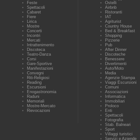
Feste
Ostelli
Spettacoli
Airbnb
Cabaret
Ristoranti
Fiere
IAT
Lirica
Agriturist
Mostre
Country House
Concerti
Bed & Breakfast
Incontri
Shopping
Mercati
Pizzerie
Intrattenimento
Pub
Discoteca
After Dinner
Teatro-Danza
Discoteche
Corsi
Benessere
Gare-Sportive
Divertimenti
Manifestazioni
Auto/Moto
Convegni
Media
Riti-Religiosi
Agenzie Stampa
Reading
Viaggi Escursioni
Escursioni
Comuni
Enogastronomia
Associazioni
Raduni
Informatica
Memoriali
Immobiliari
Mostre-Mercato
Proloco
Rievocazioni
Enti
Spettacoli
Fotografia
Stab. Balneari
Sport
Villaggi turistici
Servizi e Aziende