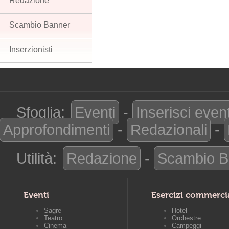
Redazione
Scambio Banner
Inserzionisti
Sfoglia:
Eventi
-
Inserisci even
Approfondimenti
-
Redazionali
-
Utilità:
Redazione
-
Scambio B
Eventi
Esercizi commerci
Sagre
Hotel
Teatro
Orchestre
Cinema
Campeggi