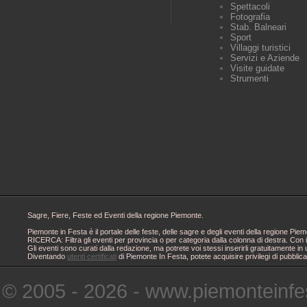
Spettacoli
Fotografia
Stab. Balneari
Sport
Villaggi turistici
Servizi e Aziende
Visite guidate
Strumenti
Sagre, Fiere, Feste ed Eventi della regione Piemonte.
Piemonte in Festa è il portale delle feste, delle sagre e degli eventi della regione 
RICERCA: Filtra gli eventi per provincia o per categoria dalla colonna di destra. Con i
Gli eventi sono curati dalla redazione, ma potrete voi stessi inserirli gratuitamente i
Diventando
utenti certificati
di Piemonte In Festa, potete acquisire privilegi di pubblic
© 2005 - 2026 - www.piemonteinfes