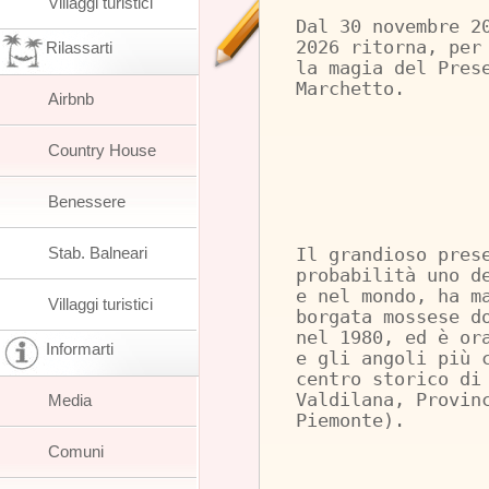
Villaggi turistici
Dal 30 novembre 2
2026 ritorna, per
Rilassarti
la magia del Pres
Marchetto.
Airbnb
Country House
Benessere
Stab. Balneari
Il grandioso pres
probabilità uno d
e nel mondo, ha m
Villaggi turistici
borgata mossese d
nel 1980, ed è or
Informarti
e gli angoli più 
centro storico di
Valdilana, Provin
Media
Piemonte).
Comuni