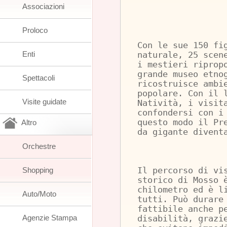
Associazioni
Proloco
Con le sue 150 fi
Enti
naturale, 25 scen
i mestieri riprop
grande museo etno
Spettacoli
ricostruisce ambi
popolare. Con il 
Visite guidate
Natività, i visit
confondersi con i
questo modo il Pr
Altro
da gigante divent
Orchestre
Shopping
Il percorso di vi
storico di Mosso 
chilometro ed è l
Auto/Moto
tutti. Può durare
fattibile anche p
Agenzie Stampa
disabilità, grazi