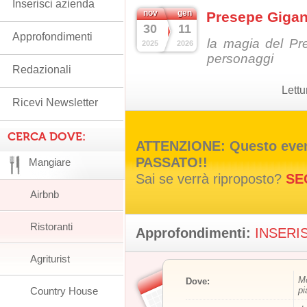
Inserisci azienda
nov
gen
Presepe Gigan
30
11
Approfondimenti
la magia del Pr
2025
2026
personaggi
Redazionali
Lettu
Ricevi Newsletter
CERCA DOVE:
ATTENZIONE: Questo event
PASSATO!!
Mangiare
Sai se verrà riproposto?
SE
Airbnb
Ristoranti
Approfondimenti:
INSERIS
Agriturist
M
Dove:
Country House
pi