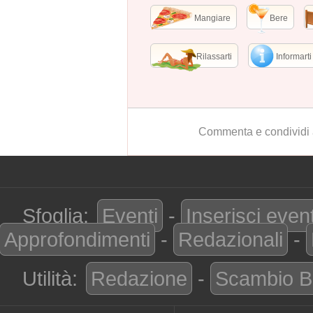
Mangiare
Bere
Rilassarti
Informarti
Commenta e condividi 
Sfoglia:
Eventi
-
Inserisci even
Approfondimenti
-
Redazionali
-
Utilità:
Redazione
-
Scambio B