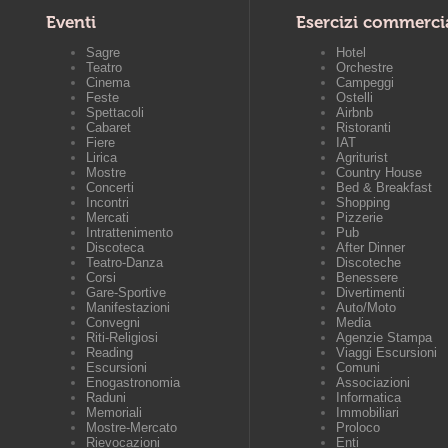
Eventi
Esercizi commerci
Sagre
Hotel
Teatro
Orchestre
Cinema
Campeggi
Feste
Ostelli
Spettacoli
Airbnb
Cabaret
Ristoranti
Fiere
IAT
Lirica
Agriturist
Mostre
Country House
Concerti
Bed & Breakfast
Incontri
Shopping
Mercati
Pizzerie
Intrattenimento
Pub
Discoteca
After Dinner
Teatro-Danza
Discoteche
Corsi
Benessere
Gare-Sportive
Divertimenti
Manifestazioni
Auto/Moto
Convegni
Media
Riti-Religiosi
Agenzie Stampa
Reading
Viaggi Escursioni
Escursioni
Comuni
Enogastronomia
Associazioni
Raduni
Informatica
Memoriali
Immobiliari
Mostre-Mercato
Proloco
Rievocazioni
Enti