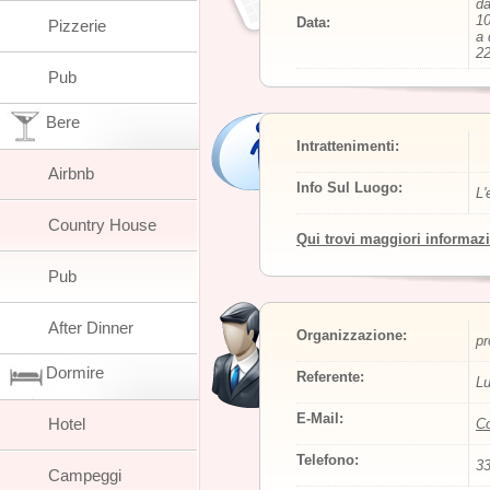
da
10
Data:
Pizzerie
a 
22
Pub
Bere
Intrattenimenti:
Airbnb
Info Sul Luogo:
L'
Country House
Qui trovi maggiori informaz
Pub
After Dinner
Organizzazione:
pr
Dormire
Referente:
Lu
E-Mail:
Hotel
Co
Telefono:
3
Campeggi