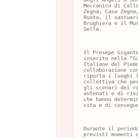
Meccanico di Call
Zegna, Casa Zegna
Ruota, il santuar
Brughiera e il Mu
Sella.
Il Presepe Gigant
inserito nella “G
Italiane del Piem
collaborazione co
riporta i luoghi 
collettiva che pe
gli scenari dei r
antenati e di riv
che hanno determi
vita e di consegu
Durante il period
previsti momenti 