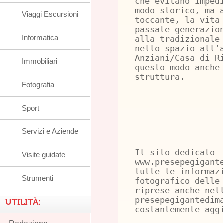
che evitano imped
modo storico, ma 
Viaggi Escursioni
toccante, la vita
passate generazio
Informatica
alla tradizionale
nello spazio all’
Anziani/Casa di R
Immobiliari
questo modo anche
struttura.
Fotografia
Sport
Servizi e Aziende
Il sito dedicato
Visite guidate
www.presepegigant
tutte le informaz
Strumenti
fotografico delle
riprese anche nel
presepegigantedim
UTILITÀ:
costantemente agg