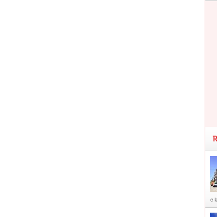
R
e l