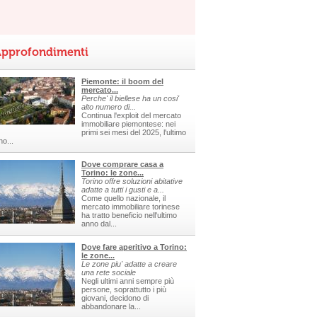
pprofondimenti
Piemonte: il boom del
mercato...
Perche' il biellese ha un cosi'
alto numero di...
Continua l'exploit del mercato
immobiliare piemontese: nei
primi sei mesi del 2025, l'ultimo
no...
Dove comprare casa a
Torino: le zone...
Torino offre soluzioni abitative
adatte a tutti i gusti e a...
Come quello nazionale, il
mercato immobiliare torinese
ha tratto beneficio nell'ultimo
anno dal...
Dove fare aperitivo a Torino:
le zone...
Le zone piu' adatte a creare
una rete sociale
Negli ultimi anni sempre più
persone, soprattutto i più
giovani, decidono di
abbandonare la...