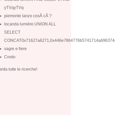
yTVqyTVq
piemonte lanzo cosÃ cÃ ?
locanda lumière UNION ALL
SELECT
CONCAT0x71627a6271,0x446e7864776b5741714a6963744
sagre e fiere
Crodo
rda tutte le ricerche!