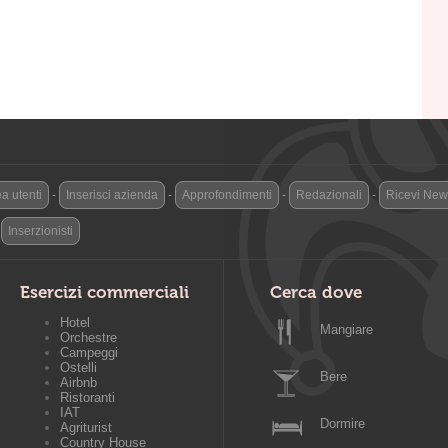
a utenti
-
Inserisci azienda
-
Approfondimenti
-
Redazionali
-
Ricevi News
-
Inserzionisti
Esercizi commerciali
Cerca dove
Hotel
Mangiare
Orchestre
Campeggi
Ostelli
Bere
Airbnb
Ristoranti
IAT
Dormire
Agriturist
Country House