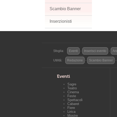
Scambio Banner
Inserzionisti
Sfoglia:
Eventi
-
Inserisci evento
-
Are
Utilità:
Redazione
-
Scambio Banner
Eventi
Sagre
Teatro
Cinema
Feste
Spettacoli
Cabaret
Fiere
Lirica
Mostre