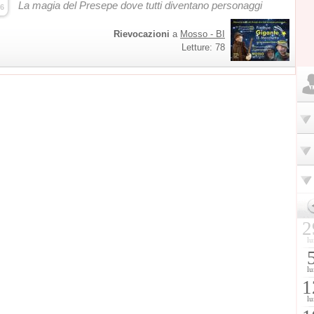
La magia del Presepe dove tutti diventano personaggi
6
Rievocazioni
a
Mosso - BI
Letture: 78
2
lu
lu
1
lu