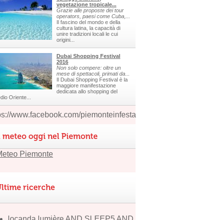
vegetazione tropicale...
Grazie alle proposte dei tour
operators, paesi come Cuba,...
Il fascino del mondo e della
cultura latina, la capacità di
unire tradizioni locali le cui
origini...
Dubai Shopping Festival
2016
Non solo compere: oltre un
mese di spettacoli, primati da...
Il Dubai Shopping Festival è la
maggiore manifestazione
dedicata allo shopping del
dio Oriente...
ps://www.facebook.com/piemonteinfesta
l meteo oggi nel Piemonte
ltime ricerche
locanda lumière AND SLEEP5 AND