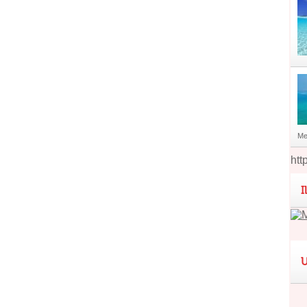
Me
htt
I
U