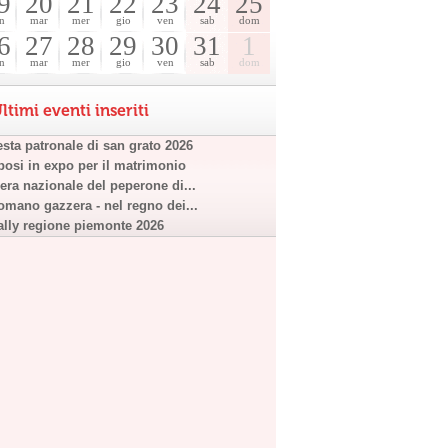
9
20
21
22
23
24
25
n
mar
mer
gio
ven
sab
dom
6
27
28
29
30
31
1
n
mar
mer
gio
ven
sab
dom
ltimi eventi inseriti
esta patronale di san grato 2026
posi in expo per il matrimonio
iera nazionale del peperone di...
omano gazzera - nel regno dei...
ally regione piemonte 2026