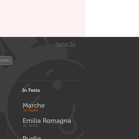
Torna Su
letter
In Festa