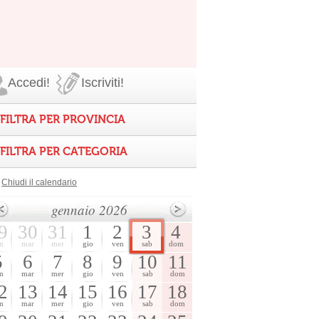
Accedi!
Iscriviti!
FILTRA PER PROVINCIA
FILTRA PER CATEGORIA
Chiudi il calendario
gennaio 2026
9
30
31
1
2
3
4
n
mar
mer
gio
ven
sab
dom
5
6
7
8
9
10
11
n
mar
mer
gio
ven
sab
dom
2
13
14
15
16
17
18
n
mar
mer
gio
ven
sab
dom