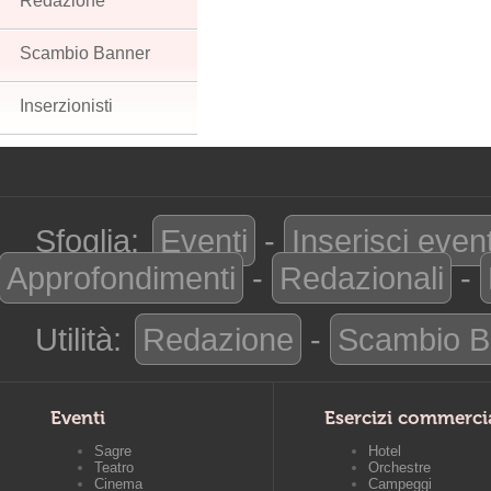
Redazione
Scambio Banner
Inserzionisti
Sfoglia:
Eventi
-
Inserisci even
Approfondimenti
-
Redazionali
-
Utilità:
Redazione
-
Scambio B
Eventi
Esercizi commerci
Sagre
Hotel
Teatro
Orchestre
Cinema
Campeggi