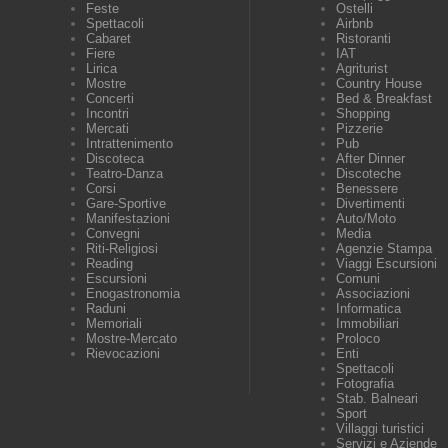
Feste
Ostelli
Spettacoli
Airbnb
Cabaret
Ristoranti
Fiere
IAT
Lirica
Agriturist
Mostre
Country House
Concerti
Bed & Breakfast
Incontri
Shopping
Mercati
Pizzerie
Intrattenimento
Pub
Discoteca
After Dinner
Teatro-Danza
Discoteche
Corsi
Benessere
Gare-Sportive
Divertimenti
Manifestazioni
Auto/Moto
Convegni
Media
Riti-Religiosi
Agenzie Stampa
Reading
Viaggi Escursioni
Escursioni
Comuni
Enogastronomia
Associazioni
Raduni
Informatica
Memoriali
Immobiliari
Mostre-Mercato
Proloco
Rievocazioni
Enti
Spettacoli
Fotografia
Stab. Balneari
Sport
Villaggi turistici
Servizi e Aziende