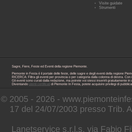
Visite guidate
Strumenti
Sagre, Fiere, Feste ed Eventi della regione Piemonte.
Piemonte in Festa è il portale delle feste, delle sagre e degli eventi della regione 
RICERCA: Filtra gli eventi per provincia o per categoria dalla colonna di destra. Con i
Gli eventi sono curati dalla redazione, ma potrete voi stessi inserirli gratuitamente i
Diventando
utenti certificati
di Piemonte In Festa, potete acquisire privilegi di pubblic
© 2005 - 2026 - www.piemonteinfes
17 del 24/07/2003 presso Trib. 
Lanetservice s.r.l.s. via Fabio Fi