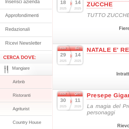
Inserisci azienda
18
14
ZUCCHE
2025
2025
TUTTO ZUCCH
Approfondimenti
Fier
Redazionali
Ricevi Newsletter
nov
dic
NATALE E' R
29
14
CERCA DOVE:
2025
2025
Mangiare
Intra
Airbnb
nov
gen
Presepe Gigan
Ristoranti
30
11
La magia del Pr
2025
2026
Agriturist
personaggi
Country House
Rievo