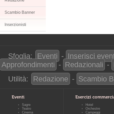
Redazione
Scambio Banner
Inserzionisti
Sfoglia:
Eventi
-
Inserisci even
Approfondimenti
-
Redazionali
-
Utilità:
Redazione
-
Scambio B
Eventi
Esercizi commerci
Sagre
Hotel
Teatro
Orchestre
Cinema
Campeggi