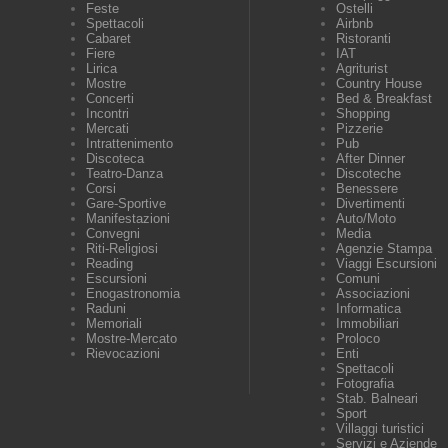
Feste
Ostelli
Spettacoli
Airbnb
Cabaret
Ristoranti
Fiere
IAT
Lirica
Agriturist
Mostre
Country House
Concerti
Bed & Breakfast
Incontri
Shopping
Mercati
Pizzerie
Intrattenimento
Pub
Discoteca
After Dinner
Teatro-Danza
Discoteche
Corsi
Benessere
Gare-Sportive
Divertimenti
Manifestazioni
Auto/Moto
Convegni
Media
Riti-Religiosi
Agenzie Stampa
Reading
Viaggi Escursioni
Escursioni
Comuni
Enogastronomia
Associazioni
Raduni
Informatica
Memoriali
Immobiliari
Mostre-Mercato
Proloco
Rievocazioni
Enti
Spettacoli
Fotografia
Stab. Balneari
Sport
Villaggi turistici
Servizi e Aziende