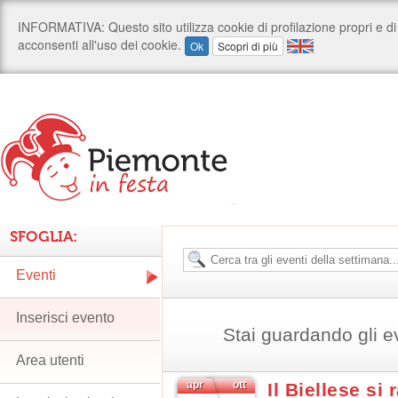
SFOGLIA:
Eventi
Inserisci evento
Stai guardando gli e
Area utenti
apr
ott
Il Biellese si