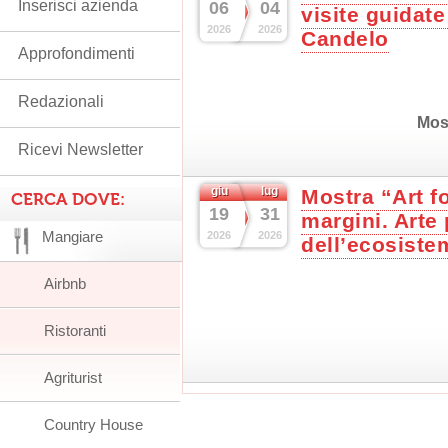
Inserisci azienda
06
04
visite guidate
2026
2026
Candelo
Approfondimenti
Redazionali
Mos
Ricevi Newsletter
giu
lug
Mostra “Art fo
CERCA DOVE:
19
31
margini. Arte 
Mangiare
2026
2026
dell’ecosist
Airbnb
Ristoranti
Agriturist
Country House