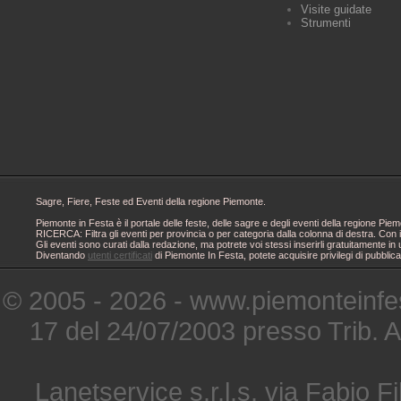
Visite guidate
Strumenti
Sagre, Fiere, Feste ed Eventi della regione Piemonte.
Piemonte in Festa è il portale delle feste, delle sagre e degli eventi della regione 
RICERCA: Filtra gli eventi per provincia o per categoria dalla colonna di destra. Con i
Gli eventi sono curati dalla redazione, ma potrete voi stessi inserirli gratuitamente i
Diventando
utenti certificati
di Piemonte In Festa, potete acquisire privilegi di pubblic
© 2005 - 2026 - www.piemonteinfes
17 del 24/07/2003 presso Trib. 
Lanetservice s.r.l.s. via Fabio Fi