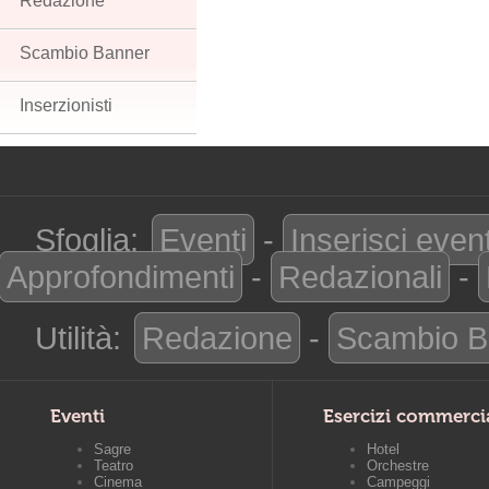
Redazione
Scambio Banner
Inserzionisti
Sfoglia:
Eventi
-
Inserisci even
Approfondimenti
-
Redazionali
-
Utilità:
Redazione
-
Scambio B
Eventi
Esercizi commerci
Sagre
Hotel
Teatro
Orchestre
Cinema
Campeggi