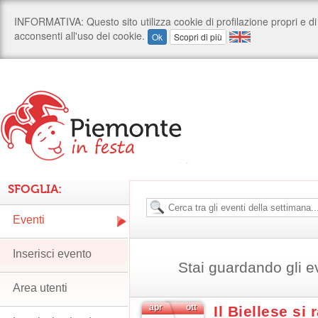
SFOGLIA:
Eventi
Inserisci evento
Stai guardando gli e
Area utenti
apr
ott
Il Biellese si