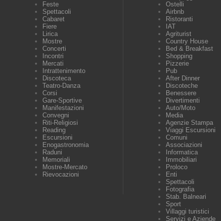
Feste
Ostelli
Spettacoli
Airbnb
Cabaret
Ristoranti
Fiere
IAT
Lirica
Agriturist
Mostre
Country House
Concerti
Bed & Breakfast
Incontri
Shopping
Mercati
Pizzerie
Intrattenimento
Pub
Discoteca
After Dinner
Teatro-Danza
Discoteche
Corsi
Benessere
Gare-Sportive
Divertimenti
Manifestazioni
Auto/Moto
Convegni
Media
Riti-Religiosi
Agenzie Stampa
Reading
Viaggi Escursioni
Escursioni
Comuni
Enogastronomia
Associazioni
Raduni
Informatica
Memoriali
Immobiliari
Mostre-Mercato
Proloco
Rievocazioni
Enti
Spettacoli
Fotografia
Stab. Balneari
Sport
Villaggi turistici
Servizi e Aziende