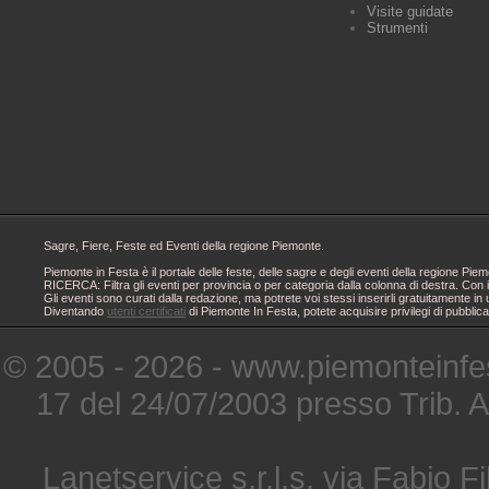
Visite guidate
Strumenti
Sagre, Fiere, Feste ed Eventi della regione Piemonte.
Piemonte in Festa è il portale delle feste, delle sagre e degli eventi della regione 
RICERCA: Filtra gli eventi per provincia o per categoria dalla colonna di destra. Con i
Gli eventi sono curati dalla redazione, ma potrete voi stessi inserirli gratuitamente i
Diventando
utenti certificati
di Piemonte In Festa, potete acquisire privilegi di pubblic
© 2005 - 2026 - www.piemonteinfes
17 del 24/07/2003 presso Trib. 
Lanetservice s.r.l.s. via Fabio Fi