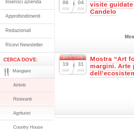
Inserisci azienda
06
04
visite guidate
2026
2026
Candelo
Approfondimenti
Redazionali
Mos
Ricevi Newsletter
giu
lug
Mostra “Art fo
CERCA DOVE:
19
31
margini. Arte 
Mangiare
2026
2026
dell’ecosist
Airbnb
Ristoranti
Agriturist
Country House