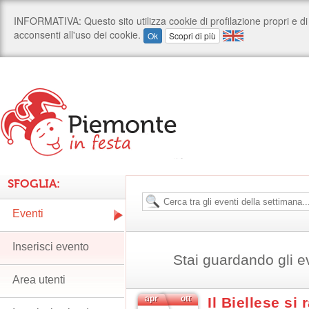
SFOGLIA:
Eventi
Inserisci evento
Stai guardando gli e
Area utenti
apr
ott
Il Biellese si