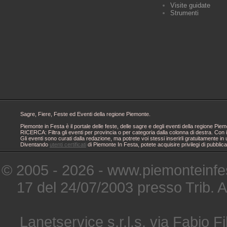
Visite guidate
Strumenti
Sagre, Fiere, Feste ed Eventi della regione Piemonte.
Piemonte in Festa è il portale delle feste, delle sagre e degli eventi della regione 
RICERCA: Filtra gli eventi per provincia o per categoria dalla colonna di destra. Con i
Gli eventi sono curati dalla redazione, ma potrete voi stessi inserirli gratuitamente i
Diventando
utenti certificati
di Piemonte In Festa, potete acquisire privilegi di pubblic
© 2005 - 2026 - www.piemonteinfes
17 del 24/07/2003 presso Trib. 
Lanetservice s.r.l.s. via Fabio Fi