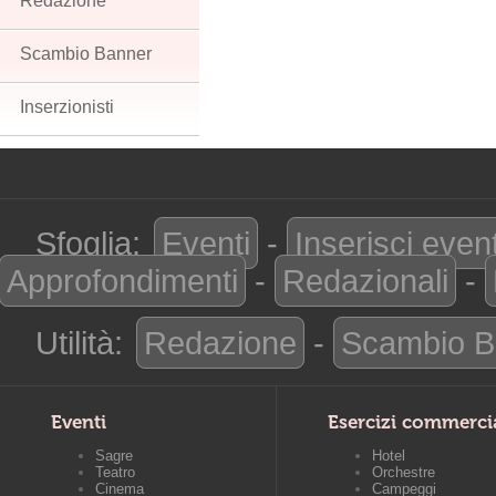
Redazione
Scambio Banner
Inserzionisti
Sfoglia:
Eventi
-
Inserisci even
Approfondimenti
-
Redazionali
-
Utilità:
Redazione
-
Scambio B
Eventi
Esercizi commerci
Sagre
Hotel
Teatro
Orchestre
Cinema
Campeggi