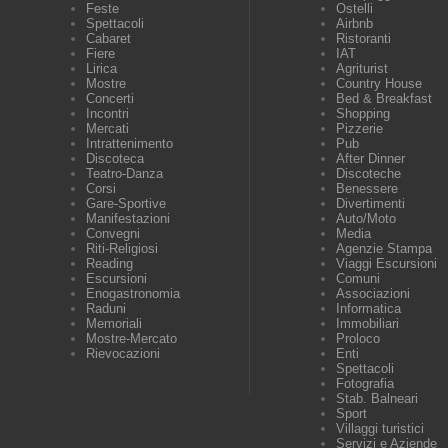
Feste
Ostelli
Spettacoli
Airbnb
Cabaret
Ristoranti
Fiere
IAT
Lirica
Agriturist
Mostre
Country House
Concerti
Bed & Breakfast
Incontri
Shopping
Mercati
Pizzerie
Intrattenimento
Pub
Discoteca
After Dinner
Teatro-Danza
Discoteche
Corsi
Benessere
Gare-Sportive
Divertimenti
Manifestazioni
Auto/Moto
Convegni
Media
Riti-Religiosi
Agenzie Stampa
Reading
Viaggi Escursioni
Escursioni
Comuni
Enogastronomia
Associazioni
Raduni
Informatica
Memoriali
Immobiliari
Mostre-Mercato
Proloco
Rievocazioni
Enti
Spettacoli
Fotografia
Stab. Balneari
Sport
Villaggi turistici
Servizi e Aziende