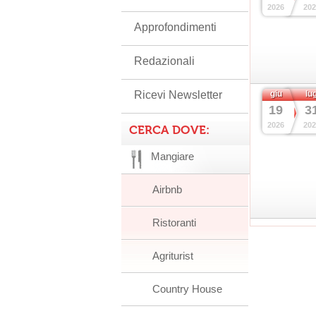
2026
202
Approfondimenti
Redazionali
Ricevi Newsletter
giu
lu
19
3
2026
202
CERCA DOVE:
Mangiare
Airbnb
Ristoranti
Agriturist
Country House