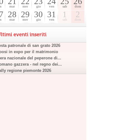
0
21
22
23
24
25
26
n
mar
mer
gio
ven
sab
dom
7
28
29
30
31
1
2
n
mar
mer
gio
ven
sab
dom
ltimi eventi inseriti
esta patronale di san grato 2026
posi in expo per il matrimonio
iera nazionale del peperone di...
omano gazzera - nel regno dei...
ally regione piemonte 2026