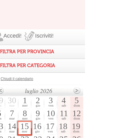
Accedi!
Iscriviti!
FILTRA PER PROVINCIA
FILTRA PER CATEGORIA
Chiudi il calendario
luglio 2026
9
30
1
2
3
4
5
n
mar
mer
gio
ven
sab
dom
6
7
8
9
10
11
12
n
mar
mer
gio
ven
sab
dom
3
14
15
16
17
18
19
n
mar
mer
gio
ven
sab
dom