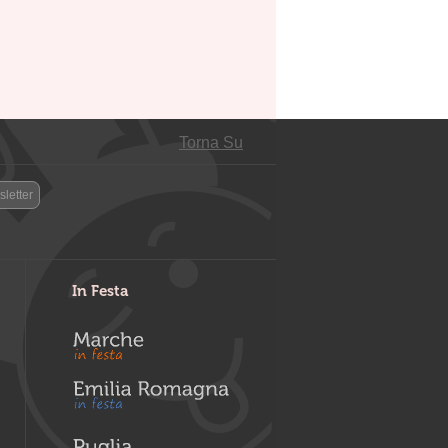
Torna Su
letter
In Festa