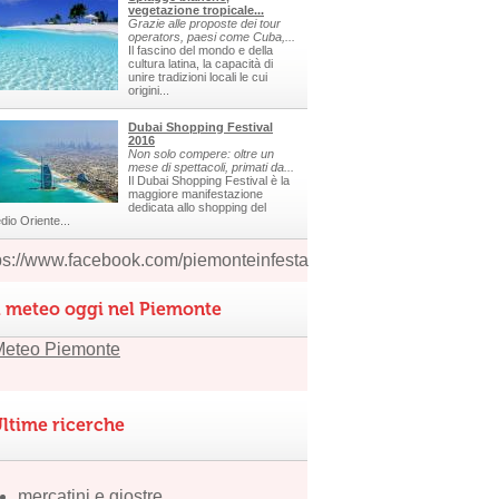
vegetazione tropicale...
Grazie alle proposte dei tour
operators, paesi come Cuba,...
Il fascino del mondo e della
cultura latina, la capacità di
unire tradizioni locali le cui
origini...
Dubai Shopping Festival
2016
Non solo compere: oltre un
mese di spettacoli, primati da...
Il Dubai Shopping Festival è la
maggiore manifestazione
dedicata allo shopping del
dio Oriente...
ps://www.facebook.com/piemonteinfesta
l meteo oggi nel Piemonte
ltime ricerche
mercatini e giostre