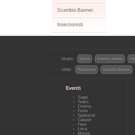
Scambio Banner
Inserzionisti
Sfoglia:
Eventi
-
Inserisci evento
-
Are
Utilità:
Redazione
-
Scambio Banner
Eventi
Sagre
Teatro
Cinema
Feste
Spettacoli
Cabaret
Fiere
Lirica
Mostre