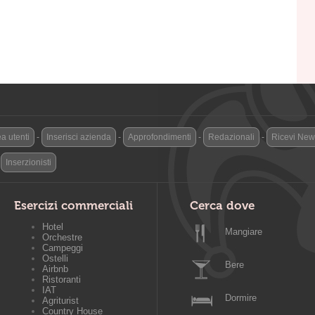
a utenti
-
Inserisci azienda
-
Approfondimenti
-
Redazionali
-
Ricevi News
-
Inserzionisti
Esercizi commerciali
Cerca dove
Hotel
Mangiare
Orchestre
Campeggi
Ostelli
Bere
Airbnb
Ristoranti
IAT
Dormire
Agriturist
Country House