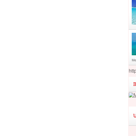
Me
htt
I
U