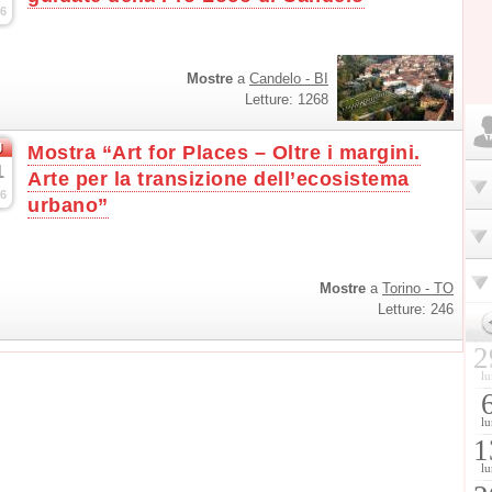
6
Mostre
a
Candelo - BI
Letture: 1268
g
Mostra “Art for Places – Oltre i margini.
1
Arte per la transizione dell’ecosistema
6
urbano”
Mostre
a
Torino - TO
Letture: 246
2
lu
lu
1
lu