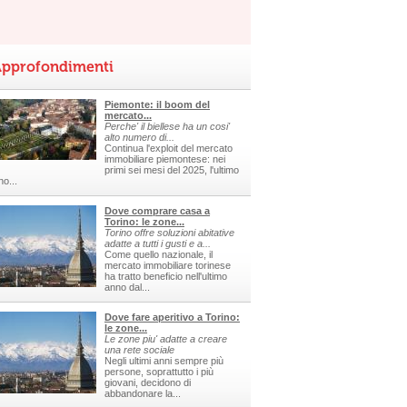
pprofondimenti
Piemonte: il boom del
mercato...
Perche' il biellese ha un cosi'
alto numero di...
Continua l'exploit del mercato
immobiliare piemontese: nei
primi sei mesi del 2025, l'ultimo
no...
Dove comprare casa a
Torino: le zone...
Torino offre soluzioni abitative
adatte a tutti i gusti e a...
Come quello nazionale, il
mercato immobiliare torinese
ha tratto beneficio nell'ultimo
anno dal...
Dove fare aperitivo a Torino:
le zone...
Le zone piu' adatte a creare
una rete sociale
Negli ultimi anni sempre più
persone, soprattutto i più
giovani, decidono di
abbandonare la...