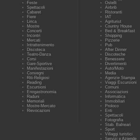
Feste
Ostelli
Spettacoli
Airbnb
Cabaret
Ristoranti
Fiere
IAT
Lirica
Agriturist
Mostre
Country House
Concerti
Bed & Breakfast
Incontri
Shopping
Mercati
Pizzerie
Intrattenimento
Pub
Discoteca
After Dinner
Teatro-Danza
Discoteche
Corsi
Benessere
Gare-Sportive
Divertimenti
Manifestazioni
Auto/Moto
Convegni
Media
Riti-Religiosi
Agenzie Stampa
Reading
Viaggi Escursioni
Escursioni
Comuni
Enogastronomia
Associazioni
Raduni
Informatica
Memoriali
Immobiliari
Mostre-Mercato
Proloco
Rievocazioni
Enti
Spettacoli
Fotografia
Stab. Balneari
Sport
Villaggi turistici
Servizi e Aziende