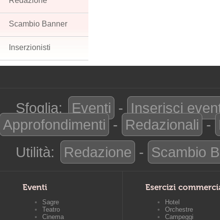
Redazione
Scambio Banner
Inserzionisti
Sfoglia:
Eventi
-
Inserisci even
Approfondimenti
-
Redazionali
-
Utilità:
Redazione
-
Scambio B
Eventi
Esercizi commerci
Sagre
Hotel
Teatro
Orchestre
Cinema
Campeggi