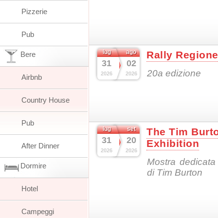
Pizzerie
Pub
lug
ago
Rally Region
Bere
31
02
20a edizione
2026
2026
Airbnb
Country House
Pub
lug
set
The Tim Burto
31
20
Exhibition
After Dinner
2026
2026
Mostra dedicata
Dormire
di Tim Burton
Hotel
Campeggi