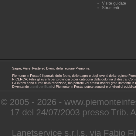
Visite guidate
Strumenti
Sagre, Fiere, Feste ed Eventi della regione Piemonte.
Piemonte in Festa è il portale delle feste, delle sagre e degli eventi della regione 
RICERCA: Filtra gli eventi per provincia o per categoria dalla colonna di destra. Con i
Gli eventi sono curati dalla redazione, ma potrete voi stessi inserirli gratuitamente i
Diventando
utenti certificati
di Piemonte In Festa, potete acquisire privilegi di pubblic
© 2005 - 2026 - www.piemonteinfes
17 del 24/07/2003 presso Trib. 
Lanetservice s.r.l.s. via Fabio Fi