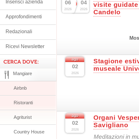
Inserisci azienda
06
04
visite guidate
2026
2026
Candelo
Approfondimenti
Redazionali
Mos
Ricevi Newsletter
ago
Stagione esti
CERCA DOVE:
02
museale Univ
Mangiare
2026
Airbnb
Ristoranti
ago
Organi Vesper
Agriturist
02
Savigliano
2026
Country House
Meditazioni in m