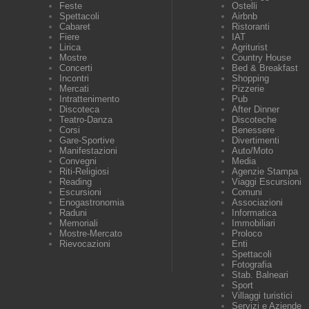
Feste
Ostelli
Spettacoli
Airbnb
Cabaret
Ristoranti
Fiere
IAT
Lirica
Agriturist
Mostre
Country House
Concerti
Bed & Breakfast
Incontri
Shopping
Mercati
Pizzerie
Intrattenimento
Pub
Discoteca
After Dinner
Teatro-Danza
Discoteche
Corsi
Benessere
Gare-Sportive
Divertimenti
Manifestazioni
Auto/Moto
Convegni
Media
Riti-Religiosi
Agenzie Stampa
Reading
Viaggi Escursioni
Escursioni
Comuni
Enogastronomia
Associazioni
Raduni
Informatica
Memoriali
Immobiliari
Mostre-Mercato
Proloco
Rievocazioni
Enti
Spettacoli
Fotografia
Stab. Balneari
Sport
Villaggi turistici
Servizi e Aziende