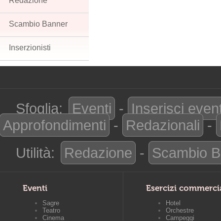
Redazione
Scambio Banner
Inserzionisti
Sfoglia:
Eventi
-
Inserisci even
Approfondimenti
-
Redazionali
-
Utilità:
Redazione
-
Scambio B
Eventi
Esercizi commerci
Sagre
Hotel
Teatro
Orchestre
Cinema
Campeggi