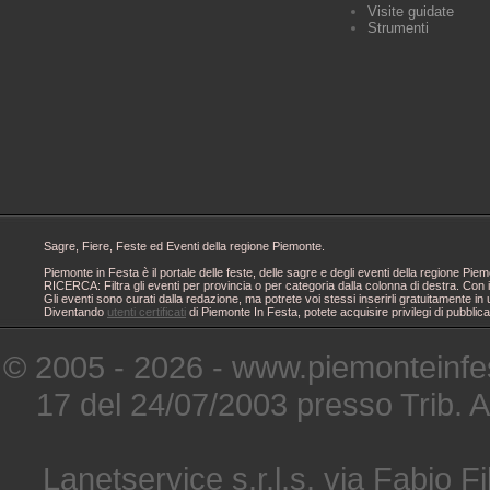
Visite guidate
Strumenti
Sagre, Fiere, Feste ed Eventi della regione Piemonte.
Piemonte in Festa è il portale delle feste, delle sagre e degli eventi della regione 
RICERCA: Filtra gli eventi per provincia o per categoria dalla colonna di destra. Con i
Gli eventi sono curati dalla redazione, ma potrete voi stessi inserirli gratuitamente i
Diventando
utenti certificati
di Piemonte In Festa, potete acquisire privilegi di pubblic
© 2005 - 2026 - www.piemonteinfes
17 del 24/07/2003 presso Trib. 
Lanetservice s.r.l.s. via Fabio Fi