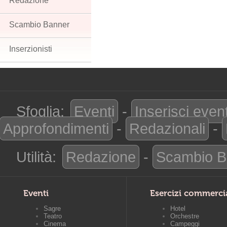
Redazione
Scambio Banner
Inserzionisti
Sfoglia:
Eventi
-
Inserisci even
Approfondimenti
-
Redazionali
-
Utilità:
Redazione
-
Scambio B
Eventi
Esercizi commerci
Sagre
Hotel
Teatro
Orchestre
Cinema
Campeggi