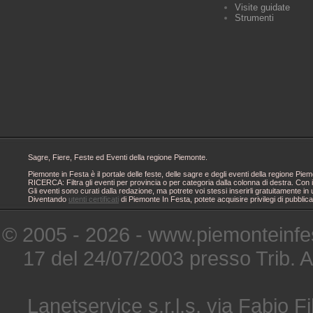
Visite guidate
Strumenti
Sagre, Fiere, Feste ed Eventi della regione Piemonte.
Piemonte in Festa è il portale delle feste, delle sagre e degli eventi della regione 
RICERCA: Filtra gli eventi per provincia o per categoria dalla colonna di destra. Con i
Gli eventi sono curati dalla redazione, ma potrete voi stessi inserirli gratuitamente i
Diventando
utenti certificati
di Piemonte In Festa, potete acquisire privilegi di pubblic
© 2005 - 2026 - www.piemonteinfes
17 del 24/07/2003 presso Trib. 
Lanetservice s.r.l.s. via Fabio Fi