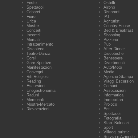
Feste
Ostelli
Spettacoli
Airbnb
Cabaret
Ristoranti
Fiere
IAT
Lirica
Agriturist
Mostre
Country House
Concerti
Bed & Breakfast
Incontri
Shopping
Mercati
Pizzerie
Intrattenimento
Pub
Discoteca
After Dinner
Teatro-Danza
Discoteche
Corsi
Benessere
Gare-Sportive
Divertimenti
Manifestazioni
Auto/Moto
Convegni
Media
Riti-Religiosi
Agenzie Stampa
Reading
Viaggi Escursioni
Escursioni
Comuni
Enogastronomia
Associazioni
Raduni
Informatica
Memoriali
Immobiliari
Mostre-Mercato
Proloco
Rievocazioni
Enti
Spettacoli
Fotografia
Stab. Balneari
Sport
Villaggi turistici
Servizi e Aziende