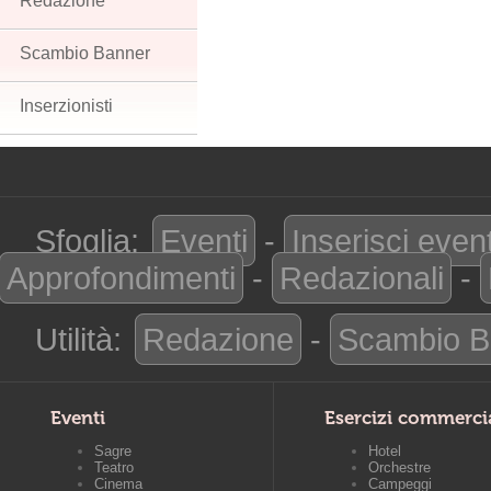
Redazione
Scambio Banner
Inserzionisti
Sfoglia:
Eventi
-
Inserisci even
Approfondimenti
-
Redazionali
-
Utilità:
Redazione
-
Scambio B
Eventi
Esercizi commerci
Sagre
Hotel
Teatro
Orchestre
Cinema
Campeggi