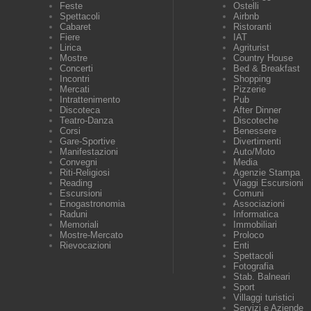
Feste
Ostelli
Spettacoli
Airbnb
Cabaret
Ristoranti
Fiere
IAT
Lirica
Agriturist
Mostre
Country House
Concerti
Bed & Breakfast
Incontri
Shopping
Mercati
Pizzerie
Intrattenimento
Pub
Discoteca
After Dinner
Teatro-Danza
Discoteche
Corsi
Benessere
Gare-Sportive
Divertimenti
Manifestazioni
Auto/Moto
Convegni
Media
Riti-Religiosi
Agenzie Stampa
Reading
Viaggi Escursioni
Escursioni
Comuni
Enogastronomia
Associazioni
Raduni
Informatica
Memoriali
Immobiliari
Mostre-Mercato
Proloco
Rievocazioni
Enti
Spettacoli
Fotografia
Stab. Balneari
Sport
Villaggi turistici
Servizi e Aziende