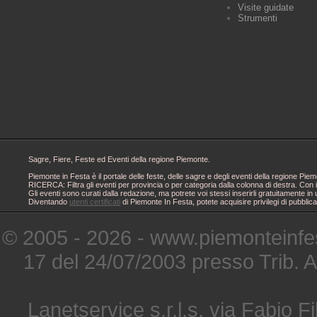
Visite guidate
Strumenti
Sagre, Fiere, Feste ed Eventi della regione Piemonte.
Piemonte in Festa è il portale delle feste, delle sagre e degli eventi della regione 
RICERCA: Filtra gli eventi per provincia o per categoria dalla colonna di destra. Con i
Gli eventi sono curati dalla redazione, ma potrete voi stessi inserirli gratuitamente i
Diventando
utenti certificati
di Piemonte In Festa, potete acquisire privilegi di pubblic
© 2005 - 2026 - www.piemonteinfes
17 del 24/07/2003 presso Trib. 
Lanetservice s.r.l.s. via Fabio Fi