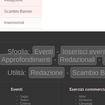
Redazione
Scambio Banner
Inserzionisti
Sfoglia:
Eventi
-
Inserisci even
Approfondimenti
-
Redazionali
-
Utilità:
Redazione
-
Scambio B
Eventi
Esercizi commerci
Sagre
Hotel
Teatro
Orchestre
Cinema
Campeggi