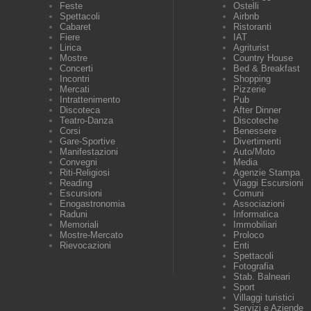
Feste
Ostelli
Spettacoli
Airbnb
Cabaret
Ristoranti
Fiere
IAT
Lirica
Agriturist
Mostre
Country House
Concerti
Bed & Breakfast
Incontri
Shopping
Mercati
Pizzerie
Intrattenimento
Pub
Discoteca
After Dinner
Teatro-Danza
Discoteche
Corsi
Benessere
Gare-Sportive
Divertimenti
Manifestazioni
Auto/Moto
Convegni
Media
Riti-Religiosi
Agenzie Stampa
Reading
Viaggi Escursioni
Escursioni
Comuni
Enogastronomia
Associazioni
Raduni
Informatica
Memoriali
Immobiliari
Mostre-Mercato
Proloco
Rievocazioni
Enti
Spettacoli
Fotografia
Stab. Balneari
Sport
Villaggi turistici
Servizi e Aziende