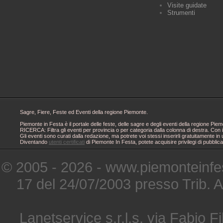
Visite guidate
Strumenti
Sagre, Fiere, Feste ed Eventi della regione Piemonte.
Piemonte in Festa è il portale delle feste, delle sagre e degli eventi della regione 
RICERCA: Filtra gli eventi per provincia o per categoria dalla colonna di destra. Con i
Gli eventi sono curati dalla redazione, ma potrete voi stessi inserirli gratuitamente i
Diventando
utenti certificati
di Piemonte In Festa, potete acquisire privilegi di pubblic
© 2005 - 2026 - www.piemonteinfes
17 del 24/07/2003 presso Trib. 
Lanetservice s.r.l.s. via Fabio Fi