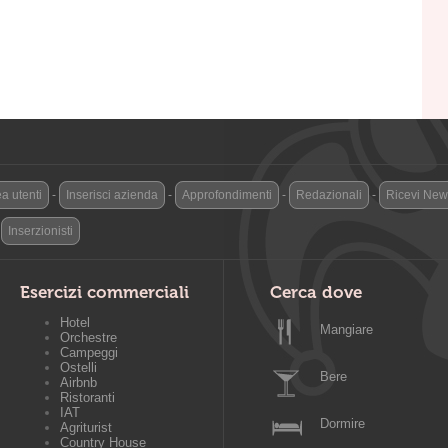
a utenti
-
Inserisci azienda
-
Approfondimenti
-
Redazionali
-
Ricevi News
-
Inserzionisti
Esercizi commerciali
Cerca dove
Hotel
Mangiare
Orchestre
Campeggi
Ostelli
Bere
Airbnb
Ristoranti
IAT
Dormire
Agriturist
Country House