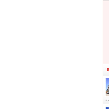
R
e l