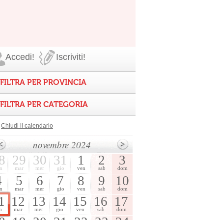
Accedi!
Iscriviti!
FILTRA PER PROVINCIA
FILTRA PER CATEGORIA
Chiudi il calendario
novembre 2024
8
29
30
31
1
2
3
n
mar
mer
gio
ven
sab
dom
4
5
6
7
8
9
10
n
mar
mer
gio
ven
sab
dom
1
12
13
14
15
16
17
n
mar
mer
gio
ven
sab
dom