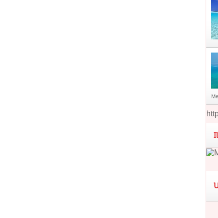
Me
htt
I
U