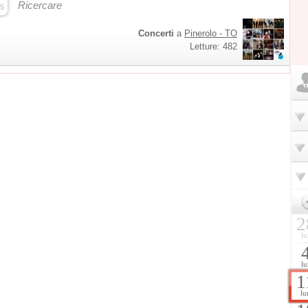
Ricercare
5
Concerti
a
Pinerolo - TO
Letture: 482
2
lu
lu
1
lu