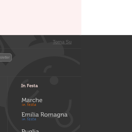
Torna Su
letter
In Festa