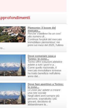
pprofondimenti
Piemonte: il boom del
mercato...
Perche' il biellese ha un cosi'
alto numero di...
Continua l'exploit del mercato
immobiliare piemontese: nei
primi sei mesi del 2025, l'ultimo
no...
Dove comprare casa a
Torino: le zone...
Torino offre soluzioni abitative
adatte a tutti i gusti e a...
Come quello nazionale, il
mercato immobiliare torinese
ha tratto beneficio nell'ultimo
anno dal...
Dove fare aperitivo a Torino:
le zone...
Le zone piu' adatte a creare
una rete sociale
Negli ultimi anni sempre più
persone, soprattutto i più
giovani, decidono di
abbandonare la...