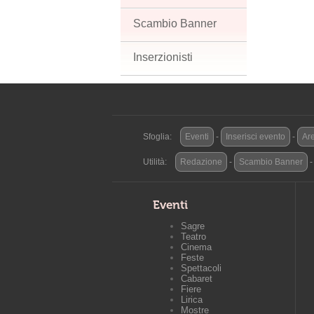
Scambio Banner
Inserzionisti
Sfoglia:
Eventi
-
Inserisci evento
-
Are
Utilità:
Redazione
-
Scambio Banner
Eventi
Sagre
Teatro
Cinema
Feste
Spettacoli
Cabaret
Fiere
Lirica
Mostre