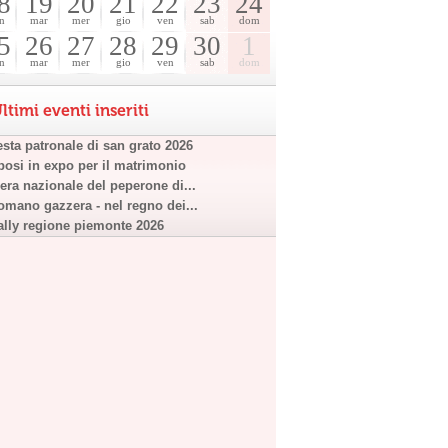
8
19
20
21
22
23
24
n
mar
mer
gio
ven
sab
dom
5
26
27
28
29
30
1
n
mar
mer
gio
ven
sab
dom
ltimi eventi inseriti
esta patronale di san grato 2026
posi in expo per il matrimonio
iera nazionale del peperone di...
omano gazzera - nel regno dei...
ally regione piemonte 2026