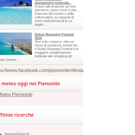
vegetazione tropicale...
Grazie alle proposte dei tour
operators, paesi come Cuba,...
Il fascino del mondo e della
cultura latina, la capacità di
unire tradizioni locali le cui
origini...
Dubai Shopping Festival
2016
Non solo compere: oltre un
mese di spettacoli, primati da...
Il Dubai Shopping Festival è la
maggiore manifestazione
dedicata allo shopping del
dio Oriente...
ps://www.facebook.com/piemonteinfesta
l meteo oggi nel Piemonte
ltime ricerche
bossolasco