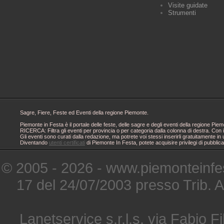
Visite guidate
Strumenti
Sagre, Fiere, Feste ed Eventi della regione Piemonte.
Piemonte in Festa è il portale delle feste, delle sagre e degli eventi della regione 
RICERCA: Filtra gli eventi per provincia o per categoria dalla colonna di destra. Con i
Gli eventi sono curati dalla redazione, ma potrete voi stessi inserirli gratuitamente i
Diventando
utenti certificati
di Piemonte In Festa, potete acquisire privilegi di pubblic
© 2005 - 2026 - www.piemonteinfes
17 del 24/07/2003 presso Trib. 
Lanetservice s.r.l.s. via Fabio Fi