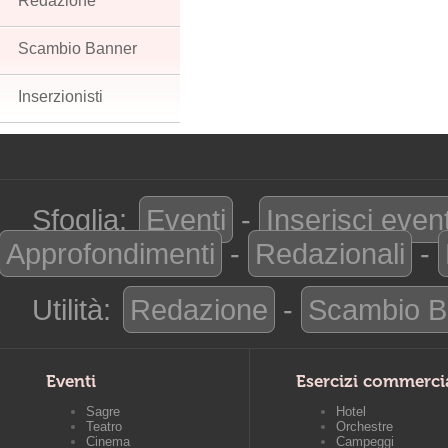
Redazione
Scambio Banner
Inserzionisti
Sfoglia:
Eventi
-
Inserisci even
Approfondimenti
-
Redazionali
-
Utilità:
Redazione
-
Scambio B
Eventi
Esercizi commerci
Sagre
Hotel
Teatro
Orchestre
Cinema
Campeggi