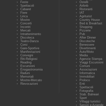
Feste
Ostelli
Spettacoli
Airbnb
Cabaret
Ristoranti
Fiere
IAT
Lirica
Agriturist
Mostre
Country House
Concerti
Bed & Breakfast
Incontri
Shopping
Mercati
Pizzerie
Intrattenimento
Pub
Discoteca
After Dinner
Teatro-Danza
Discoteche
Corsi
Benessere
Gare-Sportive
Divertimenti
Manifestazioni
Auto/Moto
Convegni
Media
Riti-Religiosi
Agenzie Stampa
Reading
Viaggi Escursioni
Escursioni
Comuni
Enogastronomia
Associazioni
Raduni
Informatica
Memoriali
Immobiliari
Mostre-Mercato
Proloco
Rievocazioni
Enti
Spettacoli
Fotografia
Stab. Balneari
Sport
Villaggi turistici
Servizi e Aziende