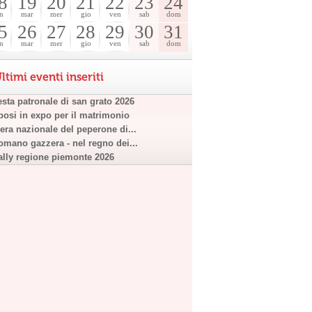
8
19
20
21
22
23
24
n
mar
mer
gio
ven
sab
dom
5
26
27
28
29
30
31
n
mar
mer
gio
ven
sab
dom
ltimi eventi inseriti
esta patronale di san grato 2026
posi in expo per il matrimonio
iera nazionale del peperone di...
omano gazzera - nel regno dei...
ally regione piemonte 2026