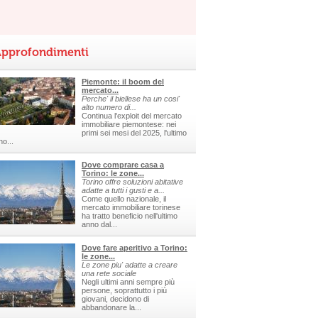
pprofondimenti
Piemonte: il boom del
mercato...
Perche' il biellese ha un cosi'
alto numero di...
Continua l'exploit del mercato
immobiliare piemontese: nei
primi sei mesi del 2025, l'ultimo
no...
Dove comprare casa a
Torino: le zone...
Torino offre soluzioni abitative
adatte a tutti i gusti e a...
Come quello nazionale, il
mercato immobiliare torinese
ha tratto beneficio nell'ultimo
anno dal...
Dove fare aperitivo a Torino:
le zone...
Le zone piu' adatte a creare
una rete sociale
Negli ultimi anni sempre più
persone, soprattutto i più
giovani, decidono di
abbandonare la...