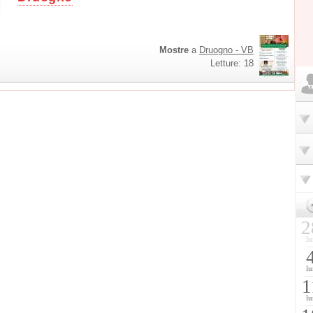
Mostre
a
Druogno - VB
Letture: 18
2
lu
lu
1
lu