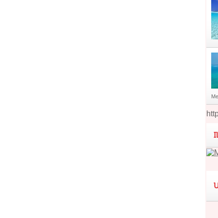
Me
htt
I
U