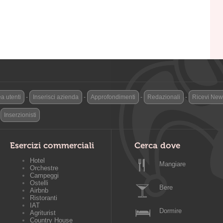
a utenti
-
Inserisci azienda
-
Approfondimenti
-
Redazionali
-
Ricevi News
-
Inserzionisti
Esercizi commerciali
Cerca dove
Hotel
Mangiare
Orchestre
Campeggi
Ostelli
Bere
Airbnb
Ristoranti
IAT
Dormire
Agriturist
Country House