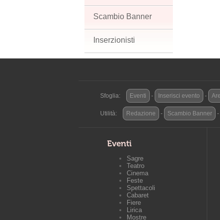
Scambio Banner
Inserzionisti
Sfoglia:
Eventi
-
Inserisci evento
-
Are
Utilità:
Redazione
-
Scambio Banner
Eventi
Sagre
Teatro
Cinema
Feste
Spettacoli
Cabaret
Fiere
Lirica
Mostre