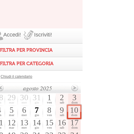
Accedi!
Iscriviti!
FILTRA PER PROVINCIA
FILTRA PER CATEGORIA
Chiudi il calendario
agosto 2025
8
29
30
31
1
2
3
n
mar
mer
gio
ven
sab
dom
4
5
6
7
8
9
10
n
mar
mer
gio
ven
sab
dom
1
12
13
14
15
16
17
n
mar
mer
gio
ven
sab
dom