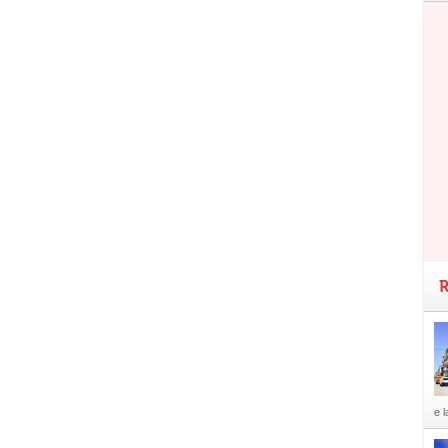
R
e l