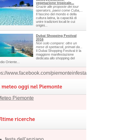
vegetazione tropicale...
Grazie alle proposte dei tour
operators, paesi come Cuba,...
Il fascino del mondo e della
cultura latina, la capacità di
unire tradizioni locali le cui
origini...
Dubai Shopping Festival
2016
Non solo compere: oltre un
mese di spettacoli, primati da...
Il Dubai Shopping Festival è la
maggiore manifestazione
dedicata allo shopping del
dio Oriente...
ps://www.facebook.com/piemonteinfesta
l meteo oggi nel Piemonte
ltime ricerche
festa dell'anziano