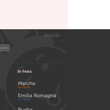
Torna Su
letter
In Festa