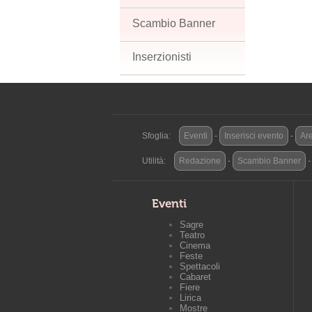
Scambio Banner
Inserzionisti
Sfoglia:
Eventi
-
Inserisci evento
-
Are
Utilità:
Redazione
-
Scambio Banner
Eventi
Sagre
Teatro
Cinema
Feste
Spettacoli
Cabaret
Fiere
Lirica
Mostre