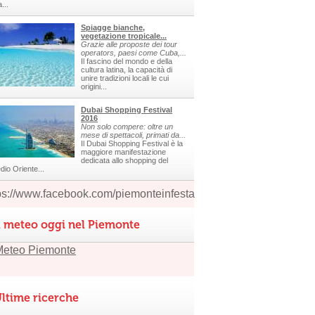
a...
Spiagge bianche,
vegetazione tropicale...
Grazie alle proposte dei tour
operators, paesi come Cuba,...
Il fascino del mondo e della
cultura latina, la capacità di
unire tradizioni locali le cui
origini...
Dubai Shopping Festival
2016
Non solo compere: oltre un
mese di spettacoli, primati da...
Il Dubai Shopping Festival è la
maggiore manifestazione
dedicata allo shopping del
dio Oriente...
ps://www.facebook.com/piemonteinfesta
l meteo oggi nel Piemonte
ltime ricerche