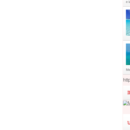
e l
Me
htt
I
U