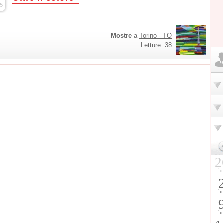
5
Mostre
a
Torino - TO
Letture: 38
2
lu
lu
lu