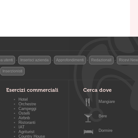
a utenti
-
Inserisci azienda
-
Approfondimenti
-
Redazionali
-
Ricevi News
-
Inserzionisti
Esercizi commerciali
Cerca dove
Hotel
Mangiare
Orchestre
Campeggi
Ostelli
Bere
Airbnb
Ristoranti
IAT
Dormire
Agriturist
Country House