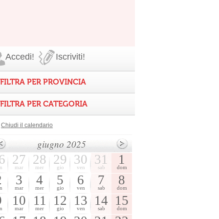
Accedi!
Iscriviti!
FILTRA PER PROVINCIA
FILTRA PER CATEGORIA
Chiudi il calendario
giugno 2025
6
27
28
29
30
31
1
n
mar
mer
gio
ven
sab
dom
2
3
4
5
6
7
8
n
mar
mer
gio
ven
sab
dom
9
10
11
12
13
14
15
n
mar
mer
gio
ven
sab
dom