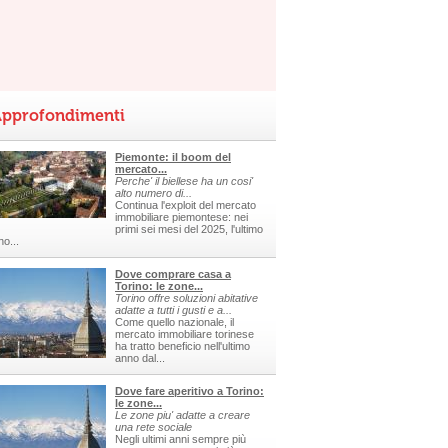
pprofondimenti
Piemonte: il boom del
mercato...
Perche' il biellese ha un cosi'
alto numero di...
Continua l'exploit del mercato
immobiliare piemontese: nei
primi sei mesi del 2025, l'ultimo
no...
Dove comprare casa a
Torino: le zone...
Torino offre soluzioni abitative
adatte a tutti i gusti e a...
Come quello nazionale, il
mercato immobiliare torinese
ha tratto beneficio nell'ultimo
anno dal...
Dove fare aperitivo a Torino:
le zone...
Le zone piu' adatte a creare
una rete sociale
Negli ultimi anni sempre più