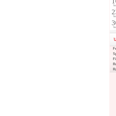
1
lu
2
lu
3
lu
U
F
S
F
R
R