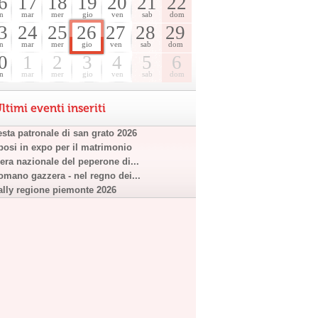
6
17
18
19
20
21
22
n
mar
mer
gio
ven
sab
dom
3
24
25
26
27
28
29
n
mar
mer
gio
ven
sab
dom
0
1
2
3
4
5
6
n
mar
mer
gio
ven
sab
dom
ltimi eventi inseriti
esta patronale di san grato 2026
posi in expo per il matrimonio
iera nazionale del peperone di...
omano gazzera - nel regno dei...
ally regione piemonte 2026