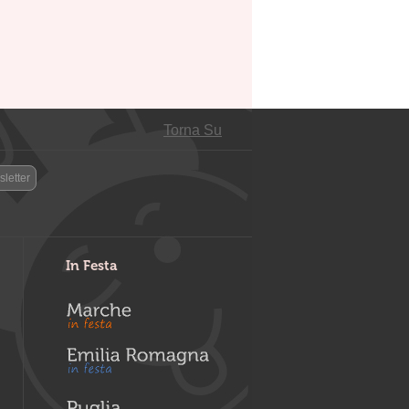
Torna Su
letter
In Festa