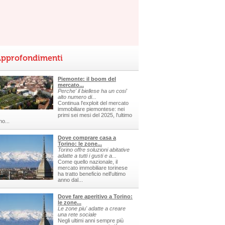
pprofondimenti
Piemonte: il boom del
mercato...
Perche' il biellese ha un cosi'
alto numero di...
Continua l'exploit del mercato
immobiliare piemontese: nei
primi sei mesi del 2025, l'ultimo
no...
Dove comprare casa a
Torino: le zone...
Torino offre soluzioni abitative
adatte a tutti i gusti e a...
Come quello nazionale, il
mercato immobiliare torinese
ha tratto beneficio nell'ultimo
anno dal...
Dove fare aperitivo a Torino:
le zone...
Le zone piu' adatte a creare
una rete sociale
Negli ultimi anni sempre più