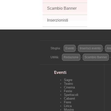
Scambio Banner
Inserzionisti
Sfoglia:
Eventi
-
Inserisci evento
-
Are
Utilità:
Redazione
-
Scambio Banner
Eventi
Sagre
Teatro
Cinema
Feste
Spettacoli
Cabaret
Fiere
Lirica
Mostre