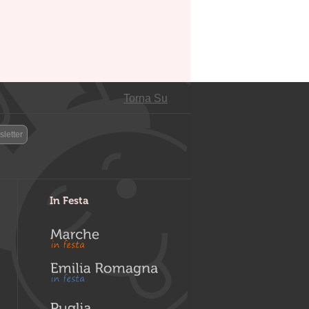
Torna Su
letter
In Festa