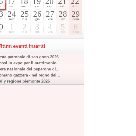
6
17
18
19
20
21
22
n
mar
mer
gio
ven
sab
dom
3
24
25
26
27
28
29
n
mar
mer
gio
ven
sab
dom
0
1
2
3
4
5
6
n
mar
mer
gio
ven
sab
dom
ltimi eventi inseriti
esta patronale di san grato 2026
posi in expo per il matrimonio
iera nazionale del peperone di...
omano gazzera - nel regno dei...
ally regione piemonte 2026