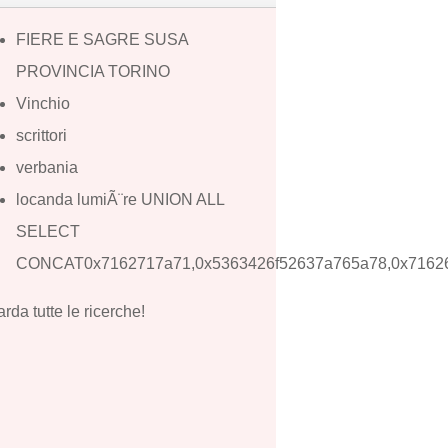
FIERE E SAGRE SUSA
PROVINCIA TORINO
Vinchio
scrittori
verbania
locanda lumiÃ¨re UNION ALL
SELECT
CONCAT0x7162717a71,0x5363426f52637a765a78,0x7162
rda tutte le ricerche!