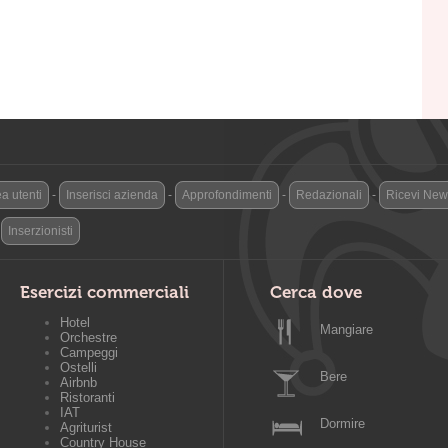
a utenti
-
Inserisci azienda
-
Approfondimenti
-
Redazionali
-
Ricevi News
-
Inserzionisti
Esercizi commerciali
Cerca dove
Hotel
Mangiare
Orchestre
Campeggi
Ostelli
Bere
Airbnb
Ristoranti
IAT
Dormire
Agriturist
Country House