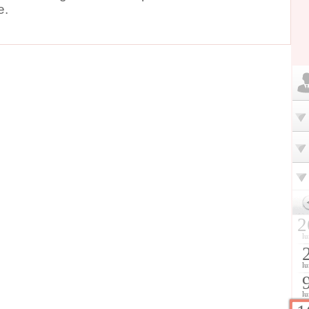
e.
2
lu
lu
lu