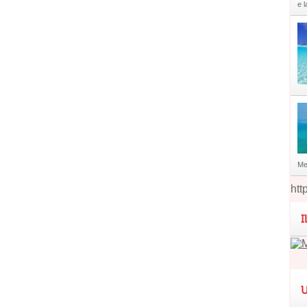
e l
Me
htt
I
U