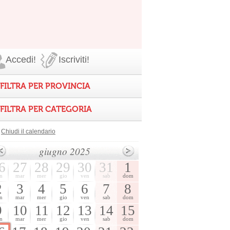
Accedi!
Iscriviti!
FILTRA PER PROVINCIA
FILTRA PER CATEGORIA
Chiudi il calendario
giugno 2025
6
27
28
29
30
31
1
n
mar
mer
gio
ven
sab
dom
2
3
4
5
6
7
8
n
mar
mer
gio
ven
sab
dom
9
10
11
12
13
14
15
n
mar
mer
gio
ven
sab
dom