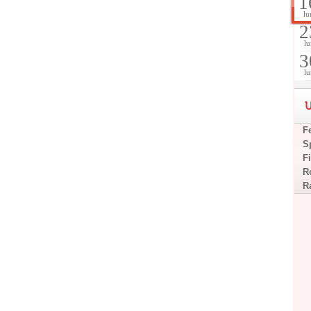
1
lu
2
lu
3
lu
U
F
S
F
R
R