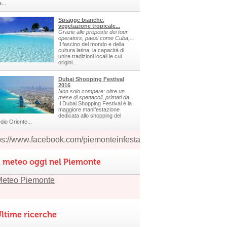
a...
Spiagge bianche,
vegetazione tropicale...
Grazie alle proposte dei tour
operators, paesi come Cuba,...
Il fascino del mondo e della
cultura latina, la capacità di
unire tradizioni locali le cui
origini...
Dubai Shopping Festival
2016
Non solo compere: oltre un
mese di spettacoli, primati da...
Il Dubai Shopping Festival è la
maggiore manifestazione
dedicata allo shopping del
dio Oriente...
ps://www.facebook.com/piemonteinfesta
l meteo oggi nel Piemonte
ltime ricerche