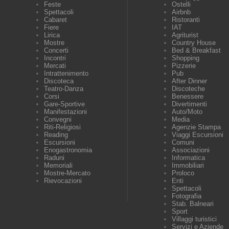
Feste
Ostelli
Spettacoli
Airbnb
Cabaret
Ristoranti
Fiere
IAT
Lirica
Agriturist
Mostre
Country House
Concerti
Bed & Breakfast
Incontri
Shopping
Mercati
Pizzerie
Intrattenimento
Pub
Discoteca
After Dinner
Teatro-Danza
Discoteche
Corsi
Benessere
Gare-Sportive
Divertimenti
Manifestazioni
Auto/Moto
Convegni
Media
Riti-Religiosi
Agenzie Stampa
Reading
Viaggi Escursioni
Escursioni
Comuni
Enogastronomia
Associazioni
Raduni
Informatica
Memoriali
Immobiliari
Mostre-Mercato
Proloco
Rievocazioni
Enti
Spettacoli
Fotografia
Stab. Balneari
Sport
Villaggi turistici
Servizi e Aziende