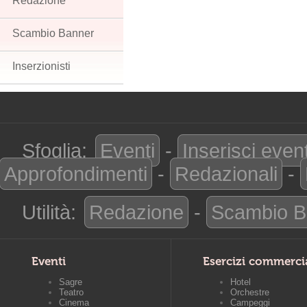
Redazione
Scambio Banner
Inserzionisti
Sfoglia:
Eventi
-
Inserisci even
Approfondimenti
-
Redazionali
-
Utilità:
Redazione
-
Scambio B
Eventi
Esercizi commerci
Sagre
Hotel
Teatro
Orchestre
Cinema
Campeggi