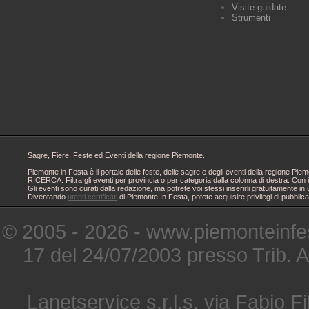
Visite guidate
Strumenti
Sagre, Fiere, Feste ed Eventi della regione Piemonte.
Piemonte in Festa è il portale delle feste, delle sagre e degli eventi della regione 
RICERCA: Filtra gli eventi per provincia o per categoria dalla colonna di destra. Con i
Gli eventi sono curati dalla redazione, ma potrete voi stessi inserirli gratuitamente i
Diventando
utenti certificati
di Piemonte In Festa, potete acquisire privilegi di pubblic
© 2005 - 2026 - www.piemonteinfes
17 del 24/07/2003 presso Trib. 
Lanetservice s.r.l.s. via Fabio Fi