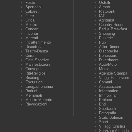
Feste
Ostelli
Spettacoli
Airbnb
Cabaret
Ristoranti
Fiere
IAT
Lirica
Agriturist
Mostre
Country House
Concerti
Bed & Breakfast
Incontri
Shopping
Mercati
Pizzerie
Intrattenimento
Pub
Discoteca
After Dinner
Teatro-Danza
Discoteche
Corsi
Benessere
Gare-Sportive
Divertimenti
Manifestazioni
Auto/Moto
Convegni
Media
Riti-Religiosi
Agenzie Stampa
Reading
Viaggi Escursioni
Escursioni
Comuni
Enogastronomia
Associazioni
Raduni
Informatica
Memoriali
Immobiliari
Mostre-Mercato
Proloco
Rievocazioni
Enti
Spettacoli
Fotografia
Stab. Balneari
Sport
Villaggi turistici
Servizi e Aziende