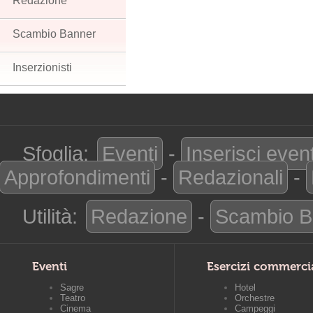
Redazione
Scambio Banner
Inserzionisti
Sfoglia:
Eventi
-
Inserisci even
Approfondimenti
-
Redazionali
-
Utilità:
Redazione
-
Scambio B
Eventi
Esercizi commerci
Sagre
Hotel
Teatro
Orchestre
Cinema
Campeggi