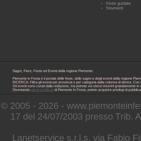
Visite guidate
Strumenti
Sagre, Fiere, Feste ed Eventi della regione Piemonte.
Piemonte in Festa è il portale delle feste, delle sagre e degli eventi della regione 
RICERCA: Filtra gli eventi per provincia o per categoria dalla colonna di destra. Con i
Gli eventi sono curati dalla redazione, ma potrete voi stessi inserirli gratuitamente i
Diventando
utenti certificati
di Piemonte In Festa, potete acquisire privilegi di pubblic
© 2005 - 2026 - www.piemonteinfes
17 del 24/07/2003 presso Trib. 
Lanetservice s.r.l.s. via Fabio Fi