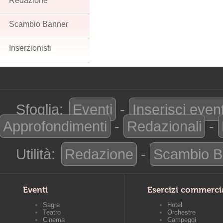
Redazione
Scambio Banner
Inserzionisti
Sfoglia:
Eventi
-
Inserisci even
Approfondimenti
-
Redazionali
-
Utilità:
Redazione
-
Scambio B
Eventi
Esercizi commerci
Sagre
Hotel
Teatro
Orchestre
Cinema
Campeggi