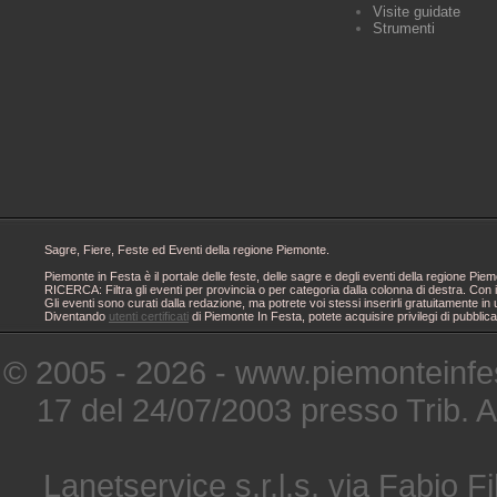
Visite guidate
Strumenti
Sagre, Fiere, Feste ed Eventi della regione Piemonte.
Piemonte in Festa è il portale delle feste, delle sagre e degli eventi della regione 
RICERCA: Filtra gli eventi per provincia o per categoria dalla colonna di destra. Con i
Gli eventi sono curati dalla redazione, ma potrete voi stessi inserirli gratuitamente i
Diventando
utenti certificati
di Piemonte In Festa, potete acquisire privilegi di pubblic
© 2005 - 2026 - www.piemonteinfes
17 del 24/07/2003 presso Trib. 
Lanetservice s.r.l.s. via Fabio Fi