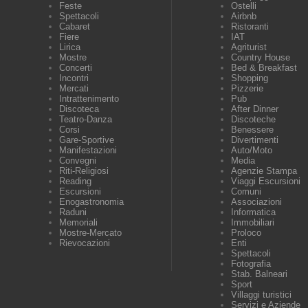
Feste
Ostelli
Spettacoli
Airbnb
Cabaret
Ristoranti
Fiere
IAT
Lirica
Agriturist
Mostre
Country House
Concerti
Bed & Breakfast
Incontri
Shopping
Mercati
Pizzerie
Intrattenimento
Pub
Discoteca
After Dinner
Teatro-Danza
Discoteche
Corsi
Benessere
Gare-Sportive
Divertimenti
Manifestazioni
Auto/Moto
Convegni
Media
Riti-Religiosi
Agenzie Stampa
Reading
Viaggi Escursioni
Escursioni
Comuni
Enogastronomia
Associazioni
Raduni
Informatica
Memoriali
Immobiliari
Mostre-Mercato
Proloco
Rievocazioni
Enti
Spettacoli
Fotografia
Stab. Balneari
Sport
Villaggi turistici
Servizi e Aziende