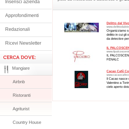
Inserisci azienda
Approfondimenti
Delitto dal Viv
www.delittodalvivo
Redazionali
Organizziamo se
delitto in cui gli
da detective per
Ricevi Newsletter
IL PALCOSCE
www.ilpalcosceni
IL PALCOSCE
CERCA DOVE:
FENALC
Mangiare
Cacao Cafè Co
www.cacaocafec
Il Cacao nasce n
Airbnb
Valentino a Tori
cielo aperto dota
Ristoranti
Agriturist
Country House