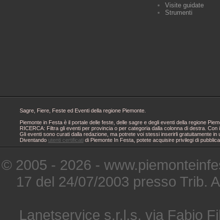
Visite guidate
Strumenti
Sagre, Fiere, Feste ed Eventi della regione Piemonte.
Piemonte in Festa è il portale delle feste, delle sagre e degli eventi della regione 
RICERCA: Filtra gli eventi per provincia o per categoria dalla colonna di destra. Con i
Gli eventi sono curati dalla redazione, ma potrete voi stessi inserirli gratuitamente i
Diventando
utenti certificati
di Piemonte In Festa, potete acquisire privilegi di pubblic
© 2005 - 2026 - www.piemonteinfes
17 del 24/07/2003 presso Trib. 
Lanetservice s.r.l.s. via Fabio Fi