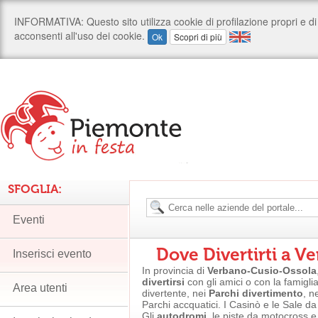
SFOGLIA:
Eventi
Dove Divertirti a 
Inserisci evento
In provincia di
Verbano-Cusio-Ossola
divertirsi
con gli amici o con la famigli
Area utenti
divertente, nei
Parchi divertimento
, n
Parchi accquatici. I Casinò e le Sale da
Gli
autodromi
, le piste da motocross e