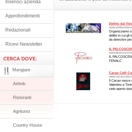
Inserisci azienda
Approfondimenti
Delitto dal Viv
www.delittodalvivo
Redazionali
Organizziamo se
delitto in cui gli
da detective per
Ricevi Newsletter
IL PALCOSCE
www.ilpalcosceni
IL PALCOSCE
CERCA DOVE:
FENALC
Mangiare
Cacao Cafè Co
www.cacaocafec
Il Cacao nasce n
Airbnb
Valentino a Tori
cielo aperto dota
Ristoranti
Agriturist
Country House