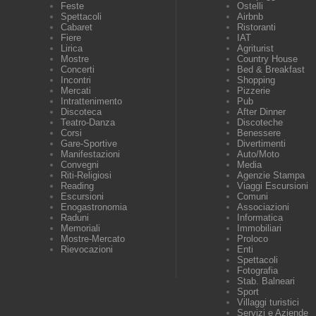
Feste
Ostelli
Spettacoli
Airbnb
Cabaret
Ristoranti
Fiere
IAT
Lirica
Agriturist
Mostre
Country House
Concerti
Bed & Breakfast
Incontri
Shopping
Mercati
Pizzerie
Intrattenimento
Pub
Discoteca
After Dinner
Teatro-Danza
Discoteche
Corsi
Benessere
Gare-Sportive
Divertimenti
Manifestazioni
Auto/Moto
Convegni
Media
Riti-Religiosi
Agenzie Stampa
Reading
Viaggi Escursioni
Escursioni
Comuni
Enogastronomia
Associazioni
Raduni
Informatica
Memoriali
Immobiliari
Mostre-Mercato
Proloco
Rievocazioni
Enti
Spettacoli
Fotografia
Stab. Balneari
Sport
Villaggi turistici
Servizi e Aziende