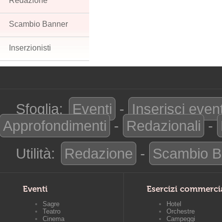
Redazione
Scambio Banner
Inserzionisti
Sfoglia:
Eventi
-
Inserisci even
Approfondimenti
-
Redazionali
-
Utilità:
Redazione
-
Scambio B
Eventi
Esercizi commerci
Sagre
Hotel
Teatro
Orchestre
Cinema
Campeggi