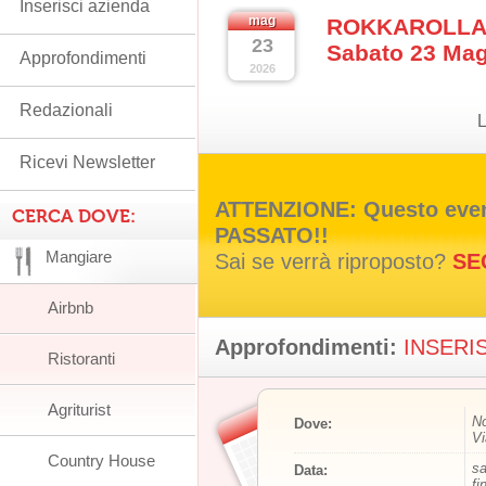
Inserisci azienda
mag
ROKKAROLLA Fe
23
Sabato 23 Mag
Approfondimenti
2026
Redazionali
L
Ricevi Newsletter
ATTENZIONE: Questo event
CERCA DOVE:
PASSATO!!
Mangiare
Sai se verrà riproposto?
SE
Airbnb
Approfondimenti:
INSERIS
Ristoranti
Agriturist
N
Dove:
V
Country House
sa
Data:
fi