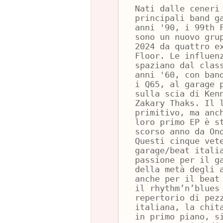
Nati dalle ceneri
principali band g
anni '90, i 99th 
sono un nuovo gru
2024 da quattro e
Floor. Le influen
spaziano dal clas
anni '60, con ban
i Q65, al garage 
sulla scia di Ken
Zakary Thaks. Il 
primitivo, ma anc
loro primo EP è s
scorso anno da On
Questi cinque vet
garage/beat itali
passione per il g
della metà degli 
anche per il beat
il rhythm’n’blues
repertorio di pez
italiana, la chit
in primo piano, s