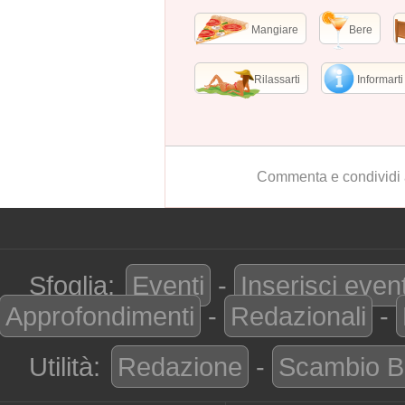
Mangiare
Bere
Rilassarti
Informarti
Commenta e condividi 
Sfoglia:
Eventi
-
Inserisci even
Approfondimenti
-
Redazionali
-
Utilità:
Redazione
-
Scambio B