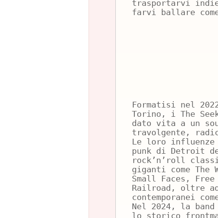
trasportarvi indi
farvi ballare com
Formatisi nel 202
Torino, i The See
dato vita a un so
travolgente, radi
Le loro influenze
punk di Detroit d
rock’n’roll class
giganti come The 
Small Faces, Free
Railroad, oltre a
contemporanei com
Nel 2024, la band
lo storico frontm