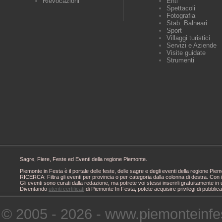
Rievocazioni
Enti
Spettacoli
Fotografia
Stab. Balneari
Sport
Villaggi turistici
Servizi e Aziende
Visite guidate
Strumenti
Sagre, Fiere, Feste ed Eventi della regione Piemonte.
Piemonte in Festa è il portale delle feste, delle sagre e degli eventi della regione 
RICERCA: Filtra gli eventi per provincia o per categoria dalla colonna di destra. Con i
Gli eventi sono curati dalla redazione, ma potrete voi stessi inserirli gratuitamente i
Diventando
utenti certificati
di Piemonte In Festa, potete acquisire privilegi di pubblic
© 2005 - 2026 - www.piemonteinfes