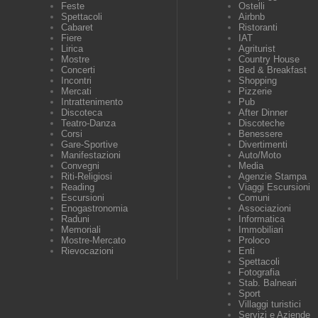
Feste
Ostelli
Spettacoli
Airbnb
Cabaret
Ristoranti
Fiere
IAT
Lirica
Agriturist
Mostre
Country House
Concerti
Bed & Breakfast
Incontri
Shopping
Mercati
Pizzerie
Intrattenimento
Pub
Discoteca
After Dinner
Teatro-Danza
Discoteche
Corsi
Benessere
Gare-Sportive
Divertimenti
Manifestazioni
Auto/Moto
Convegni
Media
Riti-Religiosi
Agenzie Stampa
Reading
Viaggi Escursioni
Escursioni
Comuni
Enogastronomia
Associazioni
Raduni
Informatica
Memoriali
Immobiliari
Mostre-Mercato
Proloco
Rievocazioni
Enti
Spettacoli
Fotografia
Stab. Balneari
Sport
Villaggi turistici
Servizi e Aziende