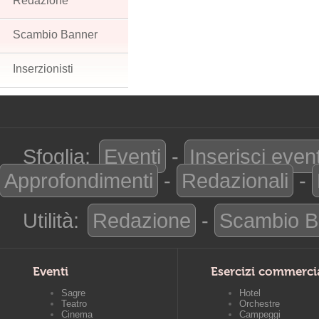
Redazione
Scambio Banner
Inserzionisti
Sfoglia:
Eventi
-
Inserisci even
Approfondimenti
-
Redazionali
-
Utilità:
Redazione
-
Scambio B
Eventi
Esercizi commerci
Sagre
Hotel
Teatro
Orchestre
Cinema
Campeggi