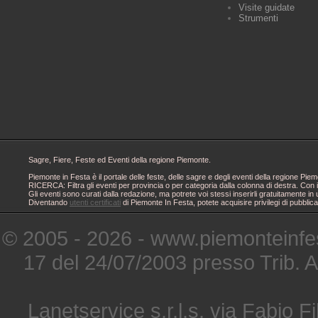
Visite guidate
Strumenti
Sagre, Fiere, Feste ed Eventi della regione Piemonte.
Piemonte in Festa è il portale delle feste, delle sagre e degli eventi della regione 
RICERCA: Filtra gli eventi per provincia o per categoria dalla colonna di destra. Con i
Gli eventi sono curati dalla redazione, ma potrete voi stessi inserirli gratuitamente i
Diventando
utenti certificati
di Piemonte In Festa, potete acquisire privilegi di pubblic
© 2005 - 2026 - www.piemonteinfes
17 del 24/07/2003 presso Trib. 
Lanetservice s.r.l.s. via Fabio Fi