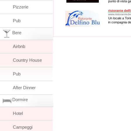
punto di vista g
Pizzerie
ristorante delf
www.ristorantede
Un locale a Tor
Pub
in compagnia dei 
Bere
Airbnb
Country House
Pub
After Dinner
Dormire
Hotel
Campeggi