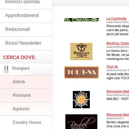
Inserisci azienda
Approfondimenti
La Cantinella
www.ristorantelac
Ristorante eleg
Redazionali
carni alla pietra
pizze più buone 
Ricevi Newsletter
Birrificio Torin
www.birrificiotor
Le nostre birre:
Ne filtrate, ne
CERCA DOVE:
mantengono intatt
Tout Va
Mangiare
www.toutvaclub.i
Ai piedi della Mo
night club TOU
Airbnb
Ristorante Mal
Ristoranti
www.ristorantem
MALIBU' - RI
Agriturist
Ristorante Ber
www.berbel.it
Country House
Berbel, elegante
Una zona che st