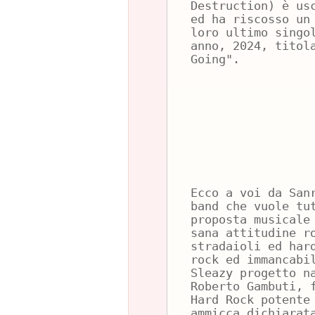
Destruction) è us
ed ha riscosso un
loro ultimo singo
anno, 2024, titol
Going".
Ecco a voi da San
band che vuole tu
proposta musicale
sana attitudine r
stradaioli ed har
rock ed immancabi
Sleazy progetto n
Roberto Gambuti, 
Hard Rock potente
ammicca dichiarat