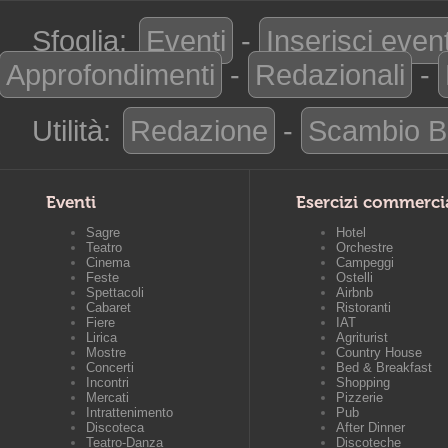
Sfoglia:
Eventi
-
Inserisci even
Approfondimenti
-
Redazionali
-
Utilità:
Redazione
-
Scambio B
Eventi
Esercizi commerci
Sagre
Hotel
Teatro
Orchestre
Cinema
Campeggi
Feste
Ostelli
Spettacoli
Airbnb
Cabaret
Ristoranti
Fiere
IAT
Lirica
Agriturist
Mostre
Country House
Concerti
Bed & Breakfast
Incontri
Shopping
Mercati
Pizzerie
Intrattenimento
Pub
Discoteca
After Dinner
Teatro-Danza
Discoteche