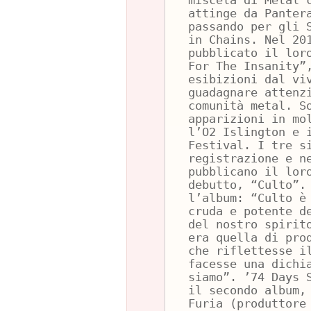
miscela di Metal 
attinge da Panter
passando per gli 
in Chains. Nel 20
pubblicato il lor
For The Insanity”
esibizioni dal vi
guadagnare attenz
comunità metal. S
apparizioni in mo
l’O2 Islington e 
Festival. I tre s
registrazione e n
pubblicano il lor
debutto, “Culto”.
l’album: “Culto è
cruda e potente d
del nostro spirit
era quella di pro
che riflettesse i
facesse una dichi
siamo”. ’74 Days 
il secondo album,
Furia (produttore