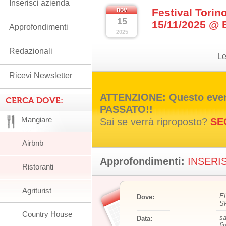
Inserisci azienda
nov
Festival Torin
15
15/11/2025 @ E
Approfondimenti
2025
Redazionali
Le
Ricevi Newsletter
ATTENZIONE: Questo event
CERCA DOVE:
PASSATO!!
Mangiare
Sai se verrà riproposto?
SE
Airbnb
Approfondimenti:
INSERIS
Ristoranti
Agriturist
El
Dove:
SP
Country House
sa
Data:
fi