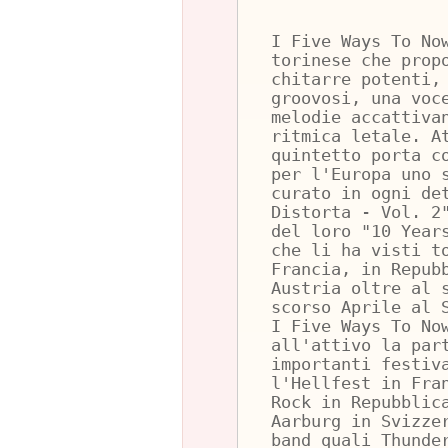
I Five Ways To No
torinese che prop
chitarre potenti,
groovosi, una voc
melodie accattiva
ritmica letale. A
quintetto porta c
per l'Europa uno 
curato in ogni de
Distorta - Vol. 2
del loro "10 Year
che li ha visti t
Francia, in Repub
Austria oltre al 
scorso Aprile al 
I Five Ways To No
all'attivo la par
importanti festiv
l'Hellfest in Fra
Rock in Repubblic
Aarburg in Svizze
band quali Thunde