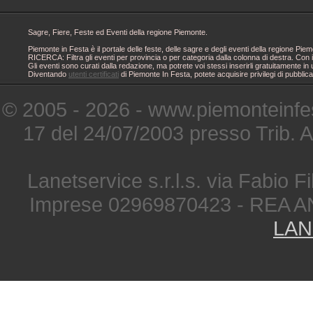
Sagre, Fiere, Feste ed Eventi della regione Piemonte.
Piemonte in Festa è il portale delle feste, delle sagre e degli eventi della regione 
RICERCA: Filtra gli eventi per provincia o per categoria dalla colonna di destra. Con i
Gli eventi sono curati dalla redazione, ma potrete voi stessi inserirli gratuitamente i
Diventando
utenti certificati
di Piemonte In Festa, potete acquisire privilegi di pubblic
© 2005 - 2026 - www.piemonteinfes
17 del 24/07/2003 presso Trib. 
Lanetservice s.r.l.s. via Fabio Fi
Imprese 02969870423 - REA A
LAN