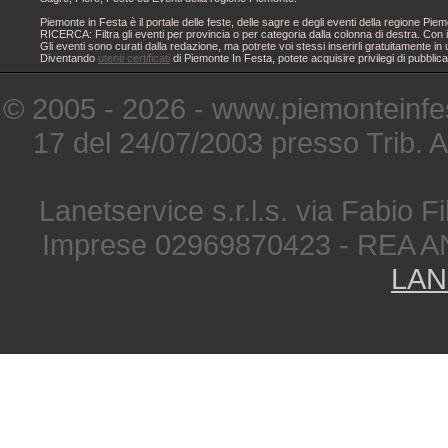
Piemonte in Festa è il portale delle feste, delle sagre e degli eventi della regione 
RICERCA: Filtra gli eventi per provincia o per categoria dalla colonna di destra. Con i
Gli eventi sono curati dalla redazione, ma potrete voi stessi inserirli gratuitamente i
Diventando
utenti certificati
di Piemonte In Festa, potete acquisire privilegi di pubblic
© 2005 - 2026 - www.piemonteinfes
17 del 24/07/2003 presso Trib. 
Lanetservice s.r.l.s. via Fabio Fi
Imprese 02969870423 - REA A
LAN