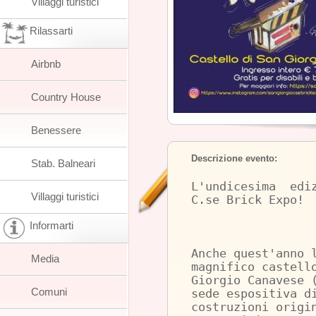
Villaggi turistici
Rilassarti
Airbnb
Country House
Benessere
Descrizione evento:
Stab. Balneari
L'undicesima ediz
Villaggi turistici
C.se Brick Expo!
Informarti
Anche quest'anno 
Media
magnifico castell
Giorgio Canavese 
Comuni
sede espositiva d
costruzioni origi