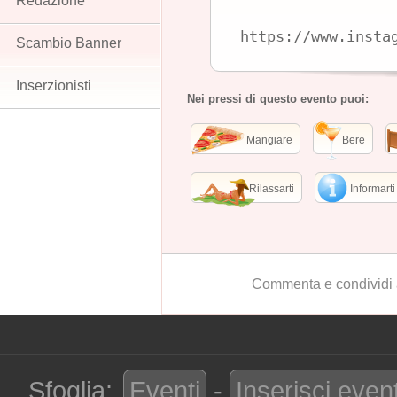
Redazione
https://www.insta
Scambio Banner
Inserzionisti
Nei pressi di questo evento puoi:
Mangiare
Bere
Rilassarti
Informarti
Commenta e condividi 
Sfoglia:
Eventi
-
Inserisci even