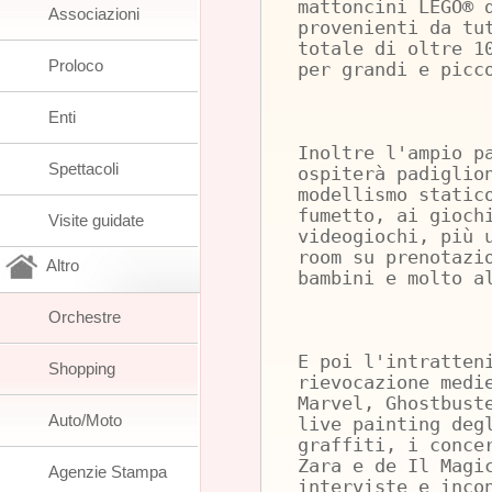
mattoncini LEGO® 
Associazioni
provenienti da tu
totale di oltre 1
Proloco
per grandi e picc
Enti
Inoltre l'ampio p
Spettacoli
ospiterà padiglio
modellismo static
fumetto, ai gioch
Visite guidate
videogiochi, più 
room su prenotazi
Altro
bambini e molto a
Orchestre
E poi l'intratten
Shopping
rievocazione medi
Marvel, Ghostbust
Auto/Moto
live painting deg
graffiti, i conce
Zara e de Il Magi
Agenzie Stampa
interviste e inco