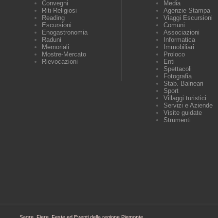
Convegni
Media
Riti-Religiosi
Agenzie Stampa
Reading
Viaggi Escursioni
Escursioni
Comuni
Enogastronomia
Associazioni
Raduni
Informatica
Memoriali
Immobiliari
Mostre-Mercato
Proloco
Rievocazioni
Enti
Spettacoli
Fotografia
Stab. Balneari
Sport
Villaggi turistici
Servizi e Aziende
Visite guidate
Strumenti
Sagre, Fiere, Feste ed Eventi della regione Piemonte.