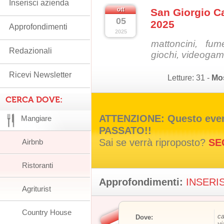
Inserisci azienda
ott
San Giorgio C
05
2025
Approfondimenti
2025
mattoncini, fum
Redazionali
giochi, videogam
Ricevi Newsletter
Letture:
31
-
Mo
CERCA DOVE:
ATTENZIONE: Questo event
Mangiare
PASSATO!!
Sai se verrà riproposto?
SE
Airbnb
Ristoranti
Approfondimenti:
INSERIS
Agriturist
Country House
ca
Dove:
vi