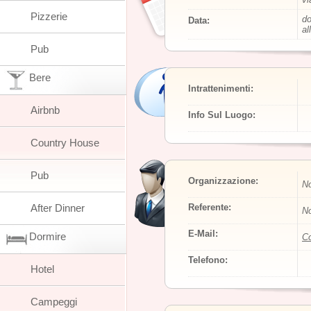
Pizzerie
do
Data:
al
Pub
Bere
Intrattenimenti:
Airbnb
Info Sul Luogo:
Country House
Pub
Organizzazione:
No
After Dinner
Referente:
No
E-Mail:
Dormire
Co
Telefono:
Hotel
Campeggi