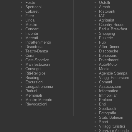
Feste
Ostelli
Spettacoli
Airbnb
Cabaret
Ristoranti
Fiere
IAT
Lirica
Agriturist
Mostre
Country House
Concerti
Bed & Breakfast
Incontri
Shopping
Mercati
Pizzerie
Intrattenimento
Pub
Discoteca
After Dinner
Teatro-Danza
Discoteche
Corsi
Benessere
Gare-Sportive
Divertimenti
Manifestazioni
Auto/Moto
Convegni
Media
Riti-Religiosi
Agenzie Stampa
Reading
Viaggi Escursioni
Escursioni
Comuni
Enogastronomia
Associazioni
Raduni
Informatica
Memoriali
Immobiliari
Mostre-Mercato
Proloco
Rievocazioni
Enti
Spettacoli
Fotografia
Stab. Balneari
Sport
Villaggi turistici
Servizi e Aziende