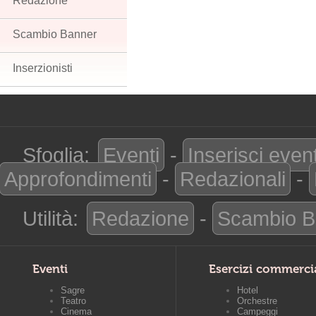
Redazione
Scambio Banner
Inserzionisti
Sfoglia:
Eventi
-
Inserisci even
Approfondimenti
-
Redazionali
-
Utilità:
Redazione
-
Scambio B
Eventi
Esercizi commerci
Sagre
Hotel
Teatro
Orchestre
Cinema
Campeggi