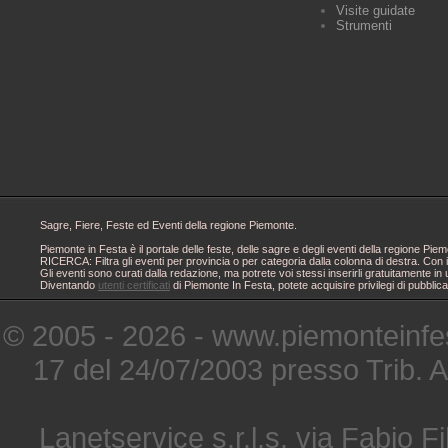
Visite guidate
Strumenti
Sagre, Fiere, Feste ed Eventi della regione Piemonte.
Piemonte in Festa è il portale delle feste, delle sagre e degli eventi della regione 
RICERCA: Filtra gli eventi per provincia o per categoria dalla colonna di destra. Con i
Gli eventi sono curati dalla redazione, ma potrete voi stessi inserirli gratuitamente i
Diventando
utenti certificati
di Piemonte In Festa, potete acquisire privilegi di pubblic
© 2005 - 2026 - www.piemonteinfes
17 del 24/07/2003 presso Trib. 
Lanetservice s.r.l.s. via Fabio Fi