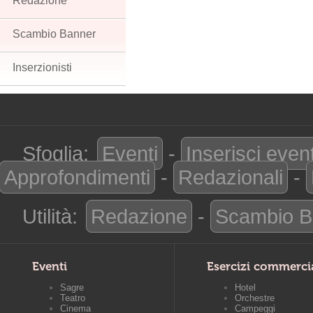
Redazione
Scambio Banner
Inserzionisti
Sfoglia:
Eventi
-
Inserisci even
Approfondimenti
-
Redazionali
-
Utilità:
Redazione
-
Scambio B
Eventi
Esercizi commerci
Sagre
Hotel
Teatro
Orchestre
Cinema
Campeggi