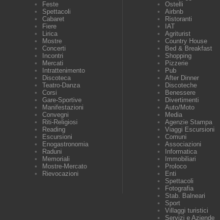
Feste
Ostelli
Spettacoli
Airbnb
Cabaret
Ristoranti
Fiere
IAT
Lirica
Agriturist
Mostre
Country House
Concerti
Bed & Breakfast
Incontri
Shopping
Mercati
Pizzerie
Intrattenimento
Pub
Discoteca
After Dinner
Teatro-Danza
Discoteche
Corsi
Benessere
Gare-Sportive
Divertimenti
Manifestazioni
Auto/Moto
Convegni
Media
Riti-Religiosi
Agenzie Stampa
Reading
Viaggi Escursioni
Escursioni
Comuni
Enogastronomia
Associazioni
Raduni
Informatica
Memoriali
Immobiliari
Mostre-Mercato
Proloco
Rievocazioni
Enti
Spettacoli
Fotografia
Stab. Balneari
Sport
Villaggi turistici
Servizi e Aziende