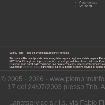
Visite guidate
Strumenti
Sagre, Fiere, Feste ed Eventi della regione Piemonte.
Piemonte in Festa è il portale delle feste, delle sagre e degli eventi della regione 
RICERCA: Filtra gli eventi per provincia o per categoria dalla colonna di destra. Con i
Gli eventi sono curati dalla redazione, ma potrete voi stessi inserirli gratuitamente i
Diventando
utenti certificati
di Piemonte In Festa, potete acquisire privilegi di pubblic
© 2005 - 2026 - www.piemonteinfes
17 del 24/07/2003 presso Trib. 
Lanetservice s.r.l.s. via Fabio Fi