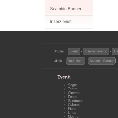
Scambio Banner
Inserzionisti
Sfoglia:
Eventi
-
Inserisci evento
-
Are
Utilità:
Redazione
-
Scambio Banner
Eventi
Sagre
Teatro
Cinema
Feste
Spettacoli
Cabaret
Fiere
Lirica
Mostre