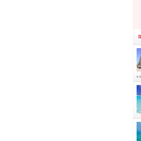
R
e l