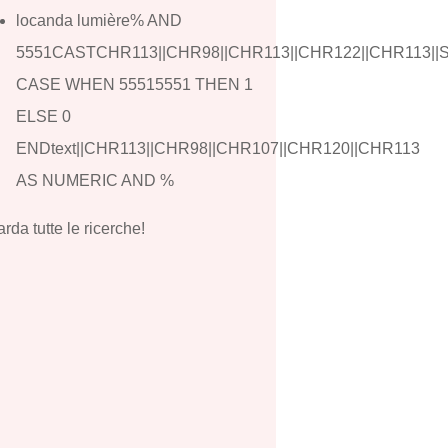
locanda lumière% AND
5551CASTCHR113||CHR98||CHR113||CHR122||CHR113||
CASE WHEN 55515551 THEN 1
ELSE 0
ENDtext||CHR113||CHR98||CHR107||CHR120||CHR113
AS NUMERIC AND %
rda tutte le ricerche!