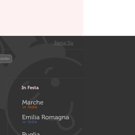
Torna Su
letter
In Festa