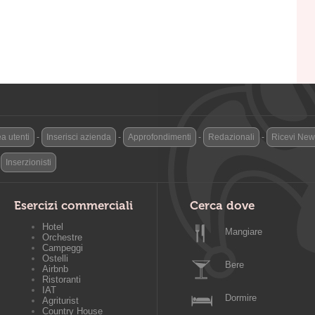
a utenti
-
Inserisci azienda
-
Approfondimenti
-
Redazionali
-
Ricevi News
-
Inserzionisti
Esercizi commerciali
Cerca dove
Hotel
Mangiare
Orchestre
Campeggi
Ostelli
Bere
Airbnb
Ristoranti
IAT
Dormire
Agriturist
Country House