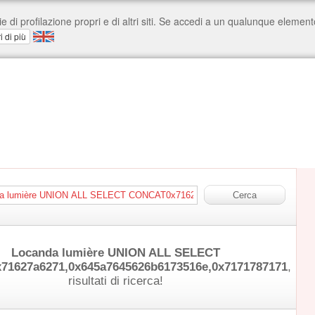
Locanda lumière UNION ALL SELECT
1627a6271,0x645a7645626b6173516e,0x7171787171
,
risultati di ricerca!