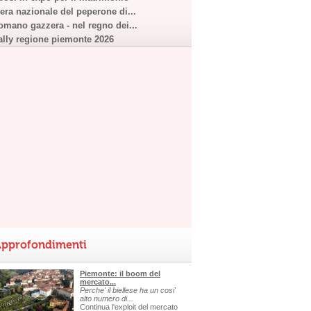
iera nazionale del peperone di...
omano gazzera - nel regno dei...
ally regione piemonte 2026
pprofondimenti
Piemonte: il boom del
mercato...
Perche' il biellese ha un cosi'
alto numero di...
Continua l'exploit del mercato