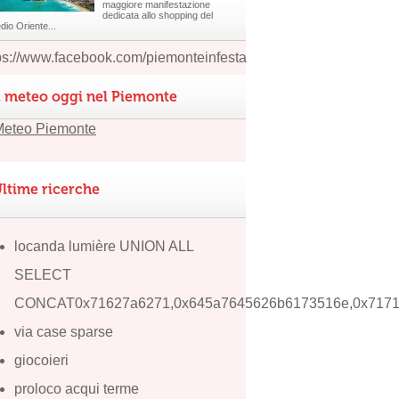
maggiore manifestazione
dedicata allo shopping del
dio Oriente...
ps://www.facebook.com/piemonteinfesta
l meteo oggi nel Piemonte
ltime ricerche
locanda lumière UNION ALL
SELECT
CONCAT0x71627a6271,0x645a7645626b6173516e,0x717
via case sparse
giocoieri
proloco acqui terme