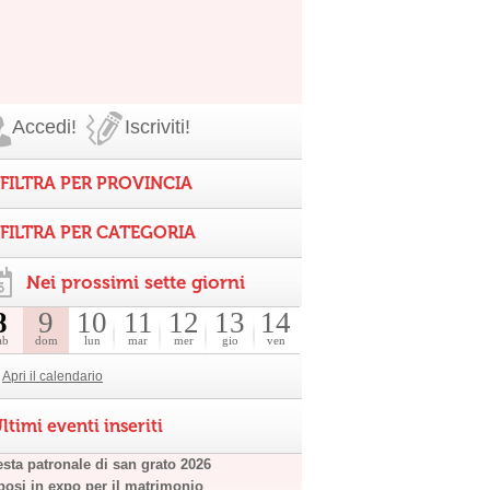
Accedi!
Iscriviti!
FILTRA PER PROVINCIA
FILTRA PER CATEGORIA
Nei prossimi sette giorni
8
9
10
11
12
13
14
ab
dom
lun
mar
mer
gio
ven
Apri il calendario
ltimi eventi inseriti
esta patronale di san grato 2026
posi in expo per il matrimonio