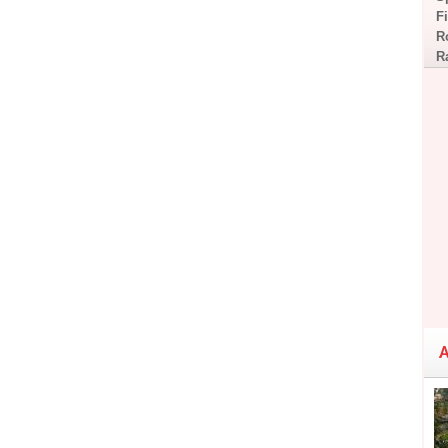
F
R
R
A