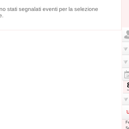
o stati segnalati eventi per la selezione
e.
s
U
F
S