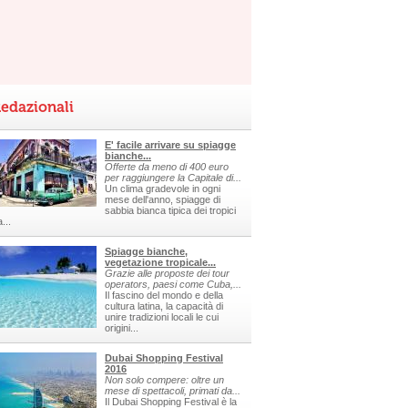
edazionali
E' facile arrivare su spiagge
bianche...
Offerte da meno di 400 euro
per raggiungere la Capitale di...
Un clima gradevole in ogni
mese dell'anno, spiagge di
sabbia bianca tipica dei tropici
a...
Spiagge bianche,
vegetazione tropicale...
Grazie alle proposte dei tour
operators, paesi come Cuba,...
Il fascino del mondo e della
cultura latina, la capacità di
unire tradizioni locali le cui
origini...
Dubai Shopping Festival
2016
Non solo compere: oltre un
mese di spettacoli, primati da...
Il Dubai Shopping Festival è la