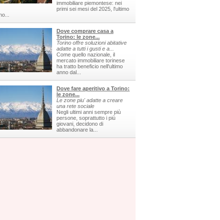
immobiliare piemontese: nei
primi sei mesi del 2025, l'ultimo
no...
Dove comprare casa a
Torino: le zone...
Torino offre soluzioni abitative
adatte a tutti i gusti e a...
Come quello nazionale, il
mercato immobiliare torinese
ha tratto beneficio nell'ultimo
anno dal...
Dove fare aperitivo a Torino:
le zone...
Le zone piu' adatte a creare
una rete sociale
Negli ultimi anni sempre più
persone, soprattutto i più
giovani, decidono di
abbandonare la...