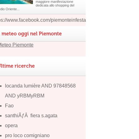
maggiore manifestazione
dedicata allo shopping del
dio Oriente...
ps://www.facebook.com/piemonteinfesta
l meteo oggi nel Piemonte
ltime ricerche
locanda lumière AND 97848568
AND yRBMyRBM
Fao
santhiÃƒÂ fiera s.agata
opera
pro loco comigniano