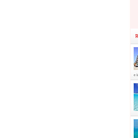
R
e l