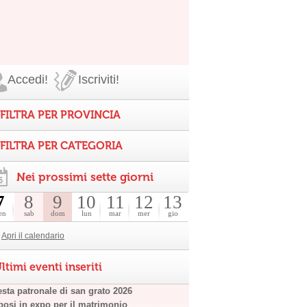
Accedi!
Iscriviti!
FILTRA PER PROVINCIA
FILTRA PER CATEGORIA
Nei prossimi sette giorni
7
8
9
10
11
12
13
en
sab
dom
lun
mar
mer
gio
Apri il calendario
ltimi eventi inseriti
esta patronale di san grato 2026
posi in expo per il matrimonio