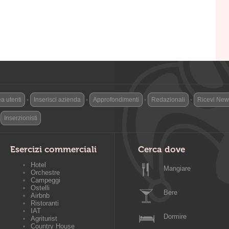
a utenti
-
Inserisci azienda
-
Approfondimenti
-
Redazionali
-
Ricevi News
-
Inserzionisti
Esercizi commerciali
Cerca dove
Hotel
Mangiare
Orchestre
Campeggi
Ostelli
Bere
Airbnb
Ristoranti
IAT
Dormire
Agriturist
Country House