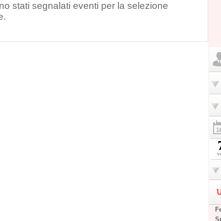
o stati segnalati eventi per la selezione
e.
v
U
F
S