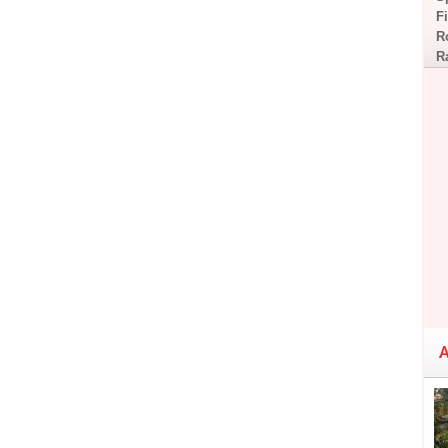
F
R
R
A