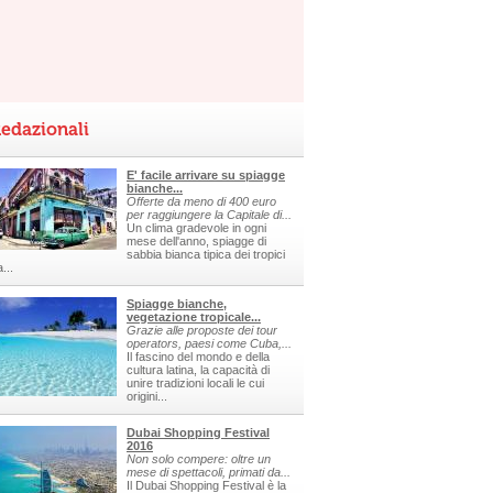
edazionali
E' facile arrivare su spiagge
bianche...
Offerte da meno di 400 euro
per raggiungere la Capitale di...
Un clima gradevole in ogni
mese dell'anno, spiagge di
sabbia bianca tipica dei tropici
a...
Spiagge bianche,
vegetazione tropicale...
Grazie alle proposte dei tour
operators, paesi come Cuba,...
Il fascino del mondo e della
cultura latina, la capacità di
unire tradizioni locali le cui
origini...
Dubai Shopping Festival
2016
Non solo compere: oltre un
mese di spettacoli, primati da...
Il Dubai Shopping Festival è la