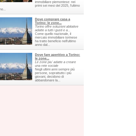
immobiliare piemontese: nei
primi sei mesi del 2025, l'ultimo
no...
Dove comprare casa a
Torino: le zone...
Torino offre soluzioni abitative
adatte a tutti i gusti e a...
Come quello nazionale, il
mercato immobiliare torinese
ha tratto beneficio nell'ultimo
anno dal...
Dove fare aperitivo a Torino:
le zone...
Le zone piu' adatte a creare
una rete sociale
Negli ultimi anni sempre più
persone, soprattutto i più
giovani, decidono di
abbandonare la...