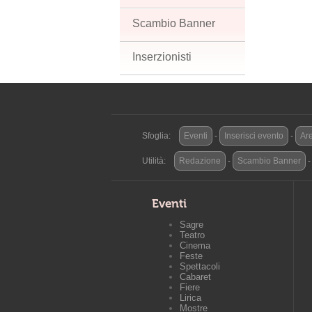
Scambio Banner
Inserzionisti
Sfoglia:
Eventi
-
Inserisci evento
-
Are
Utilità:
Redazione
-
Scambio Banner
Eventi
Sagre
Teatro
Cinema
Feste
Spettacoli
Cabaret
Fiere
Lirica
Mostre