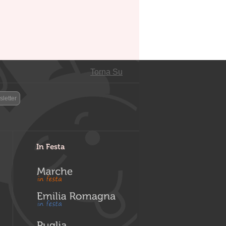
Torna Su
letter
In Festa