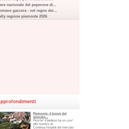
iera nazionale del peperone di...
omano gazzera - nel regno dei...
ally regione piemonte 2026
pprofondimenti
Piemonte: il boom del
mercato...
Perche' il biellese ha un cosi'
alto numero di...
Continua l'exploit del mercato