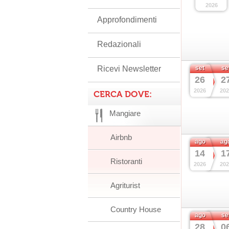
2026
Approfondimenti
Redazionali
Ricevi Newsletter
set
se
26
2
2026
202
CERCA DOVE:
Mangiare
Airbnb
ago
ag
14
1
Ristoranti
2026
202
Agriturist
Country House
ago
se
28
0