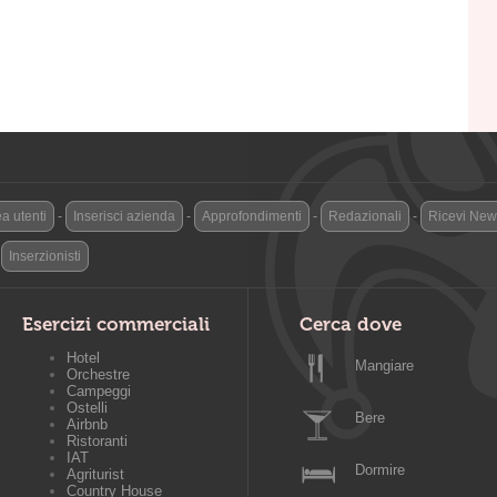
a utenti
-
Inserisci azienda
-
Approfondimenti
-
Redazionali
-
Ricevi News
-
Inserzionisti
Esercizi commerciali
Cerca dove
Hotel
Mangiare
Orchestre
Campeggi
Ostelli
Bere
Airbnb
Ristoranti
IAT
Dormire
Agriturist
Country House