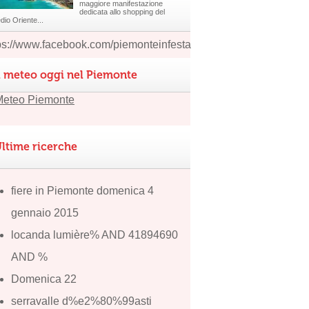
maggiore manifestazione
dedicata allo shopping del
dio Oriente...
ps://www.facebook.com/piemonteinfesta
l meteo oggi nel Piemonte
ltime ricerche
fiere in Piemonte domenica 4
gennaio 2015
locanda lumière% AND 41894690
AND %
Domenica 22
serravalle d%e2%80%99asti