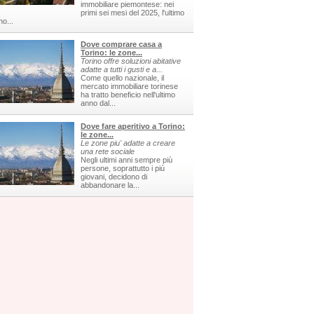
immobiliare piemontese: nei
primi sei mesi del 2025, l'ultimo
no...
Dove comprare casa a
Torino: le zone...
Torino offre soluzioni abitative
adatte a tutti i gusti e a...
Come quello nazionale, il
mercato immobiliare torinese
ha tratto beneficio nell'ultimo
anno dal...
Dove fare aperitivo a Torino:
le zone...
Le zone piu' adatte a creare
una rete sociale
Negli ultimi anni sempre più
persone, soprattutto i più
giovani, decidono di
abbandonare la...