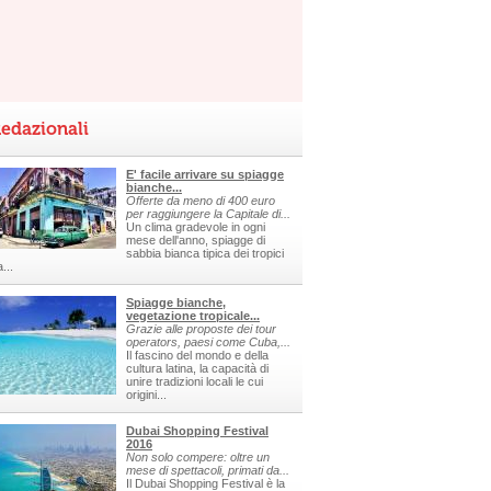
edazionali
E' facile arrivare su spiagge
bianche...
Offerte da meno di 400 euro
per raggiungere la Capitale di...
Un clima gradevole in ogni
mese dell'anno, spiagge di
sabbia bianca tipica dei tropici
a...
Spiagge bianche,
vegetazione tropicale...
Grazie alle proposte dei tour
operators, paesi come Cuba,...
Il fascino del mondo e della
cultura latina, la capacità di
unire tradizioni locali le cui
origini...
Dubai Shopping Festival
2016
Non solo compere: oltre un
mese di spettacoli, primati da...
Il Dubai Shopping Festival è la