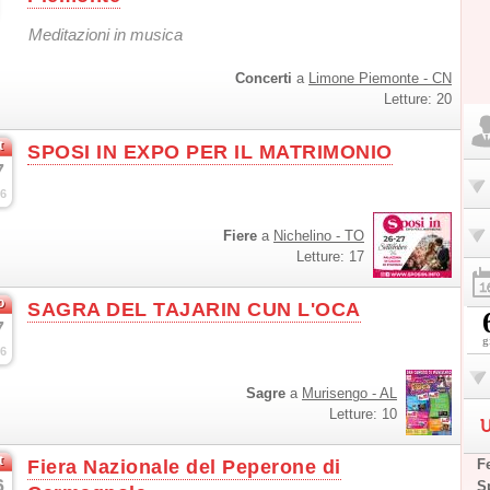
Meditazioni in musica
Concerti
a
Limone Piemonte - CN
Letture: 20
t
SPOSI IN EXPO PER IL MATRIMONIO
7
6
Fiere
a
Nichelino - TO
Letture: 17
o
SAGRA DEL TAJARIN CUN L'OCA
7
g
6
Sagre
a
Murisengo - AL
Letture: 10
U
t
Fiera Nazionale del Peperone di
F
6
S