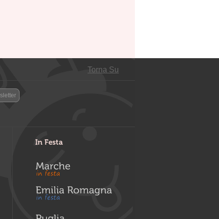
Torna Su
letter
In Festa