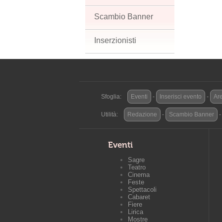
Scambio Banner
Inserzionisti
Sfoglia:
Eventi
-
Inserisci evento
-
Are
Utilità:
Redazione
-
Scambio Banner
Eventi
Sagre
Teatro
Cinema
Feste
Spettacoli
Cabaret
Fiere
Lirica
Mostre