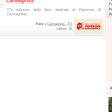
Carmagnola
F
6
R
77a edizione della fiera dedicata al Peperone di
Carmagnola
R
Fiere
a
Carmagnola - TO
Letture: 16
A