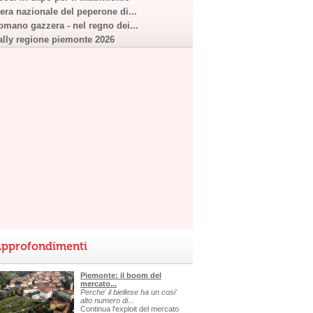
iera nazionale del peperone di...
omano gazzera - nel regno dei...
ally regione piemonte 2026
pprofondimenti
Piemonte: il boom del
mercato...
Perche' il biellese ha un cosi'
alto numero di...
Continua l'exploit del mercato