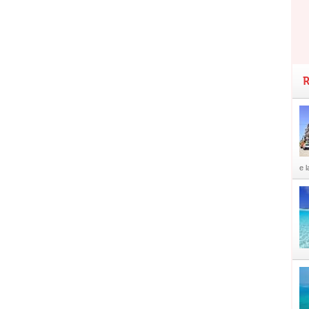
R
e l