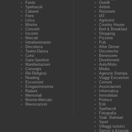
Feste
Ostelli
Spettacoli
Airbnb
Cabaret
Ristoranti
Fiere
IAT
Lirica
Agriturist
Mostre
Country House
Concerti
Bed & Breakfast
Incontri
Shopping
Mercati
Pizzerie
Intrattenimento
Pub
Discoteca
After Dinner
Teatro-Danza
Discoteche
Corsi
Benessere
Gare-Sportive
Divertimenti
Manifestazioni
Auto/Moto
Convegni
Media
Riti-Religiosi
Agenzie Stampa
Reading
Viaggi Escursioni
Escursioni
Comuni
Enogastronomia
Associazioni
Raduni
Informatica
Memoriali
Immobiliari
Mostre-Mercato
Proloco
Rievocazioni
Enti
Spettacoli
Fotografia
Stab. Balneari
Sport
Villaggi turistici
Servizi e Aziende