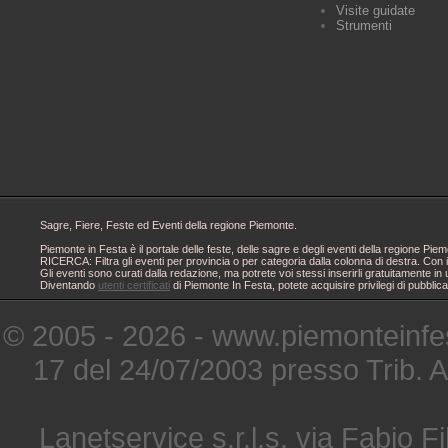
Visite guidate
Strumenti
Sagre, Fiere, Feste ed Eventi della regione Piemonte.
Piemonte in Festa è il portale delle feste, delle sagre e degli eventi della regione 
RICERCA: Filtra gli eventi per provincia o per categoria dalla colonna di destra. Con i
Gli eventi sono curati dalla redazione, ma potrete voi stessi inserirli gratuitamente i
Diventando
utenti certificati
di Piemonte In Festa, potete acquisire privilegi di pubblic
© 2005 - 2026 - www.piemonteinfes
17 del 24/07/2003 presso Trib. 
Lanetservice s.r.l.s. via Fabio Fi