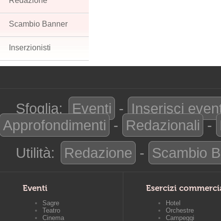
Redazione
Scambio Banner
Inserzionisti
Sfoglia:
Eventi
-
Inserisci even
Approfondimenti
-
Redazionali
-
Utilità:
Redazione
-
Scambio B
Eventi
Esercizi commerci
Sagre
Hotel
Teatro
Orchestre
Cinema
Campeggi