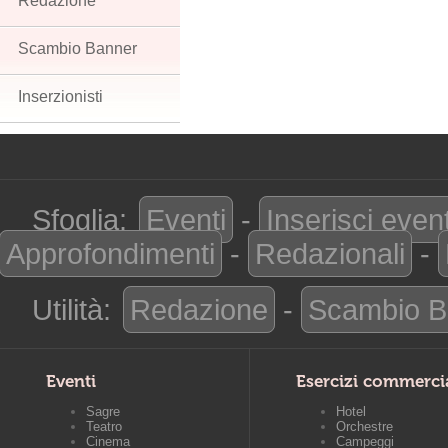
Redazione
Scambio Banner
Inserzionisti
Sfoglia:
Eventi
-
Inserisci even
Approfondimenti
-
Redazionali
-
Utilità:
Redazione
-
Scambio B
Eventi
Esercizi commerci
Sagre
Hotel
Teatro
Orchestre
Cinema
Campeggi