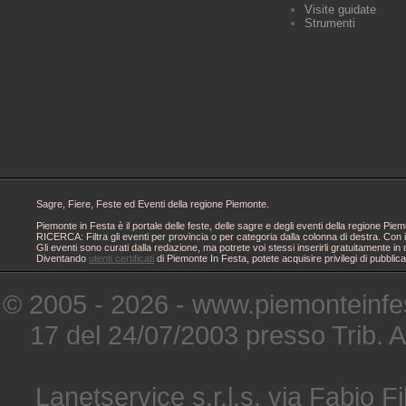
Visite guidate
Strumenti
Sagre, Fiere, Feste ed Eventi della regione Piemonte.
Piemonte in Festa è il portale delle feste, delle sagre e degli eventi della regione 
RICERCA: Filtra gli eventi per provincia o per categoria dalla colonna di destra. Con i
Gli eventi sono curati dalla redazione, ma potrete voi stessi inserirli gratuitamente i
Diventando
utenti certificati
di Piemonte In Festa, potete acquisire privilegi di pubblic
© 2005 - 2026 - www.piemonteinfes
17 del 24/07/2003 presso Trib. 
Lanetservice s.r.l.s. via Fabio Fi