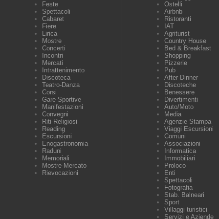
Feste
Ostelli
Spettacoli
Airbnb
Cabaret
Ristoranti
Fiere
IAT
Lirica
Agriturist
Mostre
Country House
Concerti
Bed & Breakfast
Incontri
Shopping
Mercati
Pizzerie
Intrattenimento
Pub
Discoteca
After Dinner
Teatro-Danza
Discoteche
Corsi
Benessere
Gare-Sportive
Divertimenti
Manifestazioni
Auto/Moto
Convegni
Media
Riti-Religiosi
Agenzie Stampa
Reading
Viaggi Escursioni
Escursioni
Comuni
Enogastronomia
Associazioni
Raduni
Informatica
Memoriali
Immobiliari
Mostre-Mercato
Proloco
Rievocazioni
Enti
Spettacoli
Fotografia
Stab. Balneari
Sport
Villaggi turistici
Servizi e Aziende