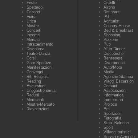
Feste
Ostelli
Spettacoli
Airbnb
Cabaret
Ristoranti
Fiere
IAT
Lirica
Agriturist
Mostre
Country House
Concerti
Bed & Breakfast
Incontri
Shopping
Mercati
Pizzerie
Intrattenimento
Pub
Discoteca
After Dinner
Teatro-Danza
Discoteche
Corsi
Benessere
Gare-Sportive
Divertimenti
Manifestazioni
Auto/Moto
Convegni
Media
Riti-Religiosi
Agenzie Stampa
Reading
Viaggi Escursioni
Escursioni
Comuni
Enogastronomia
Associazioni
Raduni
Informatica
Memoriali
Immobiliari
Mostre-Mercato
Proloco
Rievocazioni
Enti
Spettacoli
Fotografia
Stab. Balneari
Sport
Villaggi turistici
Servizi e Aziende