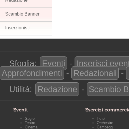
Redazione
Scambio Banner
Inserzionisti
Sfoglia:
Eventi
-
Inserisci even
Approfondimenti
-
Redazionali
-
Utilità:
Redazione
-
Scambio B
Eventi
Esercizi commerci
Sagre
Hotel
Teatro
Orchestre
Cinema
Campeggi