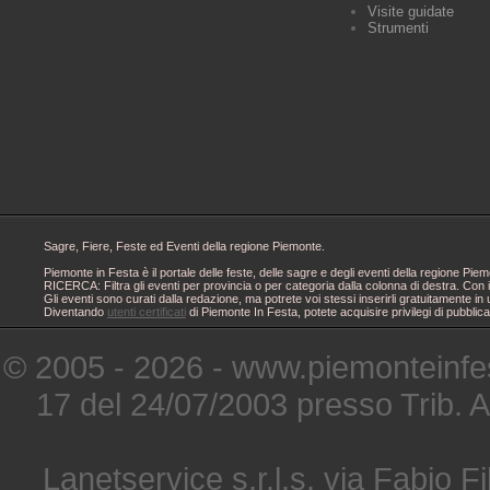
Visite guidate
Strumenti
Sagre, Fiere, Feste ed Eventi della regione Piemonte.
Piemonte in Festa è il portale delle feste, delle sagre e degli eventi della regione 
RICERCA: Filtra gli eventi per provincia o per categoria dalla colonna di destra. Con i
Gli eventi sono curati dalla redazione, ma potrete voi stessi inserirli gratuitamente i
Diventando
utenti certificati
di Piemonte In Festa, potete acquisire privilegi di pubblic
© 2005 - 2026 - www.piemonteinfes
17 del 24/07/2003 presso Trib. 
Lanetservice s.r.l.s. via Fabio Fi