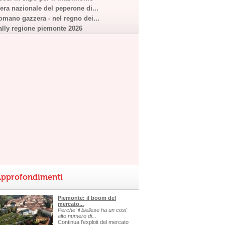
iera nazionale del peperone di...
omano gazzera - nel regno dei...
ally regione piemonte 2026
pprofondimenti
Piemonte: il boom del
mercato...
Perche' il biellese ha un cosi'
alto numero di...
Continua l'exploit del mercato