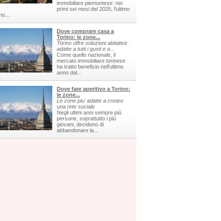
immobiliare piemontese: nei
primi sei mesi del 2025, l'ultimo
no...
Dove comprare casa a
Torino: le zone...
Torino offre soluzioni abitative
adatte a tutti i gusti e a...
Come quello nazionale, il
mercato immobiliare torinese
ha tratto beneficio nell'ultimo
anno dal...
Dove fare aperitivo a Torino:
le zone...
Le zone piu' adatte a creare
una rete sociale
Negli ultimi anni sempre più
persone, soprattutto i più
giovani, decidono di
abbandonare la...