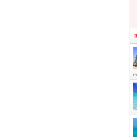
R
e l