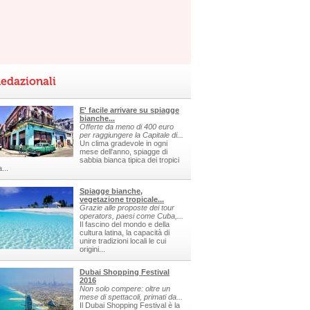
edazionali
E' facile arrivare su spiagge
bianche...
Offerte da meno di 400 euro
per raggiungere la Capitale di...
Un clima gradevole in ogni
mese dell'anno, spiagge di
sabbia bianca tipica dei tropici
a...
Spiagge bianche,
vegetazione tropicale...
Grazie alle proposte dei tour
operators, paesi come Cuba,...
Il fascino del mondo e della
cultura latina, la capacità di
unire tradizioni locali le cui
origini...
Dubai Shopping Festival
2016
Non solo compere: oltre un
mese di spettacoli, primati da...
Il Dubai Shopping Festival è la