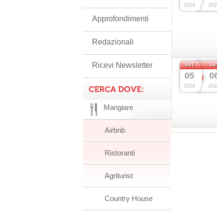
2026
202
Approfondimenti
Redazionali
Ricevi Newsletter
set
se
05
0
2026
202
CERCA DOVE:
Mangiare
Airbnb
Ristoranti
Agriturist
Country House