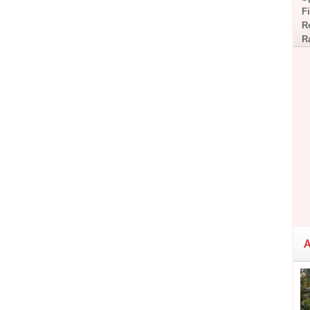
F
R
R
A