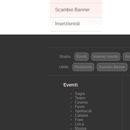
Scambio Banner
Inserzionisti
Sfoglia:
Eventi
-
Inserisci evento
-
Are
Utilità:
Redazione
-
Scambio Banner
Eventi
Sagre
Teatro
Cinema
Feste
Spettacoli
Cabaret
Fiere
Lirica
Mostre