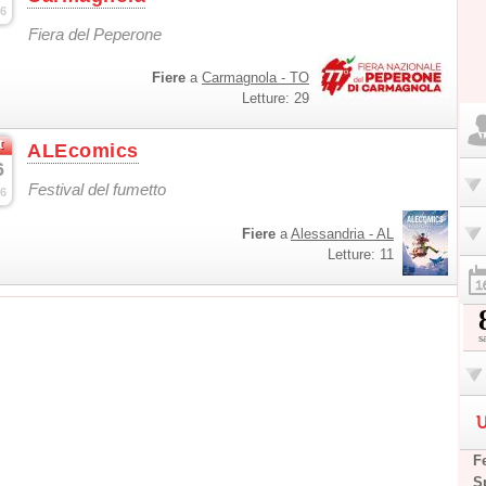
6
Fiera del Peperone
Fiere
a
Carmagnola - TO
Letture: 29
t
ALEcomics
6
Festival del fumetto
6
Fiere
a
Alessandria - AL
Letture: 11
s
U
F
S