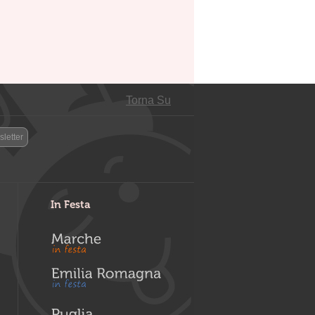
Torna Su
letter
In Festa