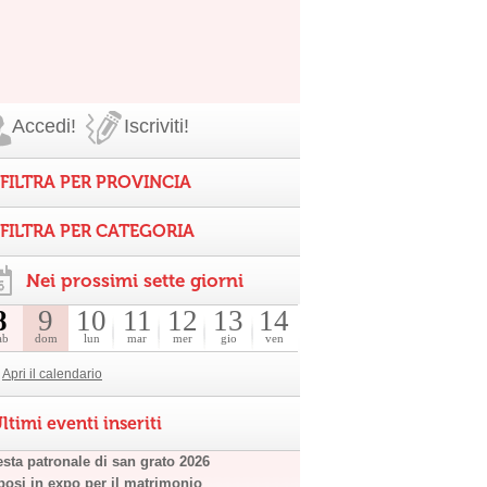
Accedi!
Iscriviti!
FILTRA PER PROVINCIA
FILTRA PER CATEGORIA
Nei prossimi sette giorni
8
9
10
11
12
13
14
ab
dom
lun
mar
mer
gio
ven
Apri il calendario
ltimi eventi inseriti
esta patronale di san grato 2026
posi in expo per il matrimonio