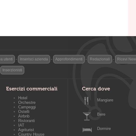
a utenti
-
Inserisci azienda
-
Approfondimenti
-
Redazionali
-
Ricevi News
-
Inserzionisti
Esercizi commerciali
Cerca dove
Hotel
Mangiare
Orchestre
Campeggi
Ostelli
Bere
Airbnb
Ristoranti
IAT
Dormire
Agriturist
Country House