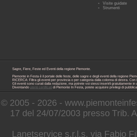
Visite guidate
Strumenti
Sagre, Fiere, Feste ed Eventi della regione Piemonte.
Piemonte in Festa è il portale delle feste, delle sagre e degli eventi della regione 
RICERCA: Filtra gli eventi per provincia o per categoria dalla colonna di destra. Con i
Gli eventi sono curati dalla redazione, ma potrete voi stessi inserirli gratuitamente i
Diventando
utenti certificati
di Piemonte In Festa, potete acquisire privilegi di pubblic
© 2005 - 2026 - www.piemonteinfes
17 del 24/07/2003 presso Trib. 
Lanetservice s.r.l.s. via Fabio Fi