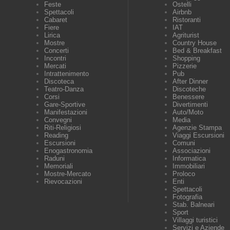
Feste
Ostelli
Spettacoli
Airbnb
Cabaret
Ristoranti
Fiere
IAT
Lirica
Agriturist
Mostre
Country House
Concerti
Bed & Breakfast
Incontri
Shopping
Mercati
Pizzerie
Intrattenimento
Pub
Discoteca
After Dinner
Teatro-Danza
Discoteche
Corsi
Benessere
Gare-Sportive
Divertimenti
Manifestazioni
Auto/Moto
Convegni
Media
Riti-Religiosi
Agenzie Stampa
Reading
Viaggi Escursioni
Escursioni
Comuni
Enogastronomia
Associazioni
Raduni
Informatica
Memoriali
Immobiliari
Mostre-Mercato
Proloco
Rievocazioni
Enti
Spettacoli
Fotografia
Stab. Balneari
Sport
Villaggi turistici
Servizi e Aziende