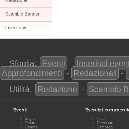
Redazione
Scambio Banner
Inserzionisti
Sfoglia:
Eventi
-
Inserisci even
Approfondimenti
-
Redazionali
-
Utilità:
Redazione
-
Scambio B
Eventi
Esercizi commerci
Sagre
Hotel
Teatro
Orchestre
Cinema
Campeggi