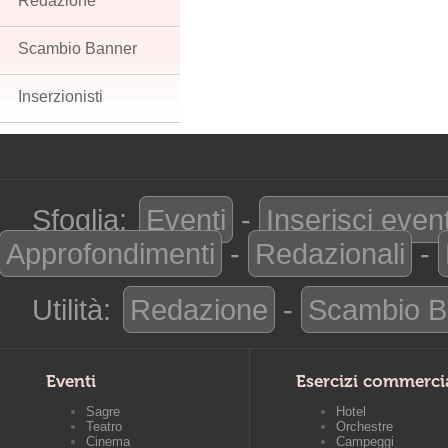
Redazione
Scambio Banner
Inserzionisti
Sfoglia:
Eventi
-
Inserisci even
Approfondimenti
-
Redazionali
-
Utilità:
Redazione
-
Scambio B
Eventi
Esercizi commerci
Sagre
Hotel
Teatro
Orchestre
Cinema
Campeggi