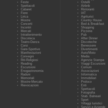
Feste
Ostelli
Spettacoli
Airbnb
Cabaret
Ristoranti
Fiere
IAT
Lirica
Agriturist
Mostre
Country House
Concerti
Bed & Breakfast
Incontri
Shopping
Mercati
Pizzerie
Intrattenimento
Pub
Discoteca
After Dinner
Teatro-Danza
Discoteche
Corsi
Benessere
Gare-Sportive
Divertimenti
Manifestazioni
Auto/Moto
Convegni
Media
Riti-Religiosi
Agenzie Stampa
Reading
Viaggi Escursioni
Escursioni
Comuni
Enogastronomia
Associazioni
Raduni
Informatica
Memoriali
Immobiliari
Mostre-Mercato
Proloco
Rievocazioni
Enti
Spettacoli
Fotografia
Stab. Balneari
Sport
Villaggi turistici
Servizi e Aziende