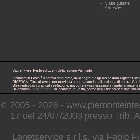
Visite guidate
Strumenti
Sagre, Fiere, Feste ed Eventi della regione Piemonte.
Piemonte in Festa è il portale delle feste, delle sagre e degli eventi della regione 
RICERCA: Filtra gli eventi per provincia o per categoria dalla colonna di destra. Con i
Gli eventi sono curati dalla redazione, ma potrete voi stessi inserirli gratuitamente i
Diventando
utenti certificati
di Piemonte In Festa, potete acquisire privilegi di pubblic
© 2005 - 2026 - www.piemonteinfes
17 del 24/07/2003 presso Trib. 
Lanetservice s.r.l.s. via Fabio Fi