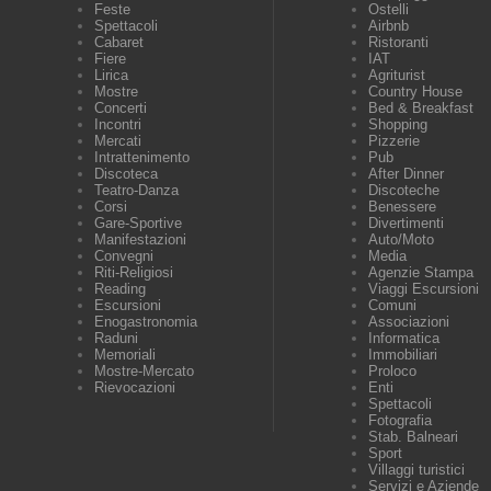
Feste
Ostelli
Spettacoli
Airbnb
Cabaret
Ristoranti
Fiere
IAT
Lirica
Agriturist
Mostre
Country House
Concerti
Bed & Breakfast
Incontri
Shopping
Mercati
Pizzerie
Intrattenimento
Pub
Discoteca
After Dinner
Teatro-Danza
Discoteche
Corsi
Benessere
Gare-Sportive
Divertimenti
Manifestazioni
Auto/Moto
Convegni
Media
Riti-Religiosi
Agenzie Stampa
Reading
Viaggi Escursioni
Escursioni
Comuni
Enogastronomia
Associazioni
Raduni
Informatica
Memoriali
Immobiliari
Mostre-Mercato
Proloco
Rievocazioni
Enti
Spettacoli
Fotografia
Stab. Balneari
Sport
Villaggi turistici
Servizi e Aziende