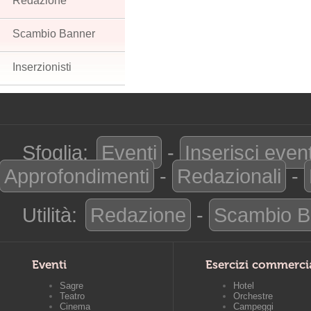
Redazione
Scambio Banner
Inserzionisti
Sfoglia:
Eventi
-
Inserisci even
Approfondimenti
-
Redazionali
-
Utilità:
Redazione
-
Scambio B
Eventi
Esercizi commerci
Sagre
Hotel
Teatro
Orchestre
Cinema
Campeggi