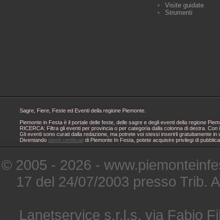
Visite guidate
Strumenti
Sagre, Fiere, Feste ed Eventi della regione Piemonte.
Piemonte in Festa è il portale delle feste, delle sagre e degli eventi della regione 
RICERCA: Filtra gli eventi per provincia o per categoria dalla colonna di destra. Con i
Gli eventi sono curati dalla redazione, ma potrete voi stessi inserirli gratuitamente i
Diventando
utenti certificati
di Piemonte In Festa, potete acquisire privilegi di pubblic
© 2005 - 2026 - www.piemonteinfes
17 del 24/07/2003 presso Trib. 
Lanetservice s.r.l.s. via Fabio Fi