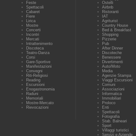
Feste
Ostelli
Spettacoli
Airbnb
Cabaret
Ristoranti
Fiere
IAT
Lirica
Agriturist
Mostre
Country House
Concerti
Bed & Breakfast
Incontri
Shopping
Mercati
Pizzerie
Intrattenimento
Pub
Discoteca
After Dinner
Teatro-Danza
Discoteche
Corsi
Benessere
Gare-Sportive
Divertimenti
Manifestazioni
Auto/Moto
Convegni
Media
Riti-Religiosi
Agenzie Stampa
Reading
Viaggi Escursioni
Escursioni
Comuni
Enogastronomia
Associazioni
Raduni
Informatica
Memoriali
Immobiliari
Mostre-Mercato
Proloco
Rievocazioni
Enti
Spettacoli
Fotografia
Stab. Balneari
Sport
Villaggi turistici
Servizi e Aziende