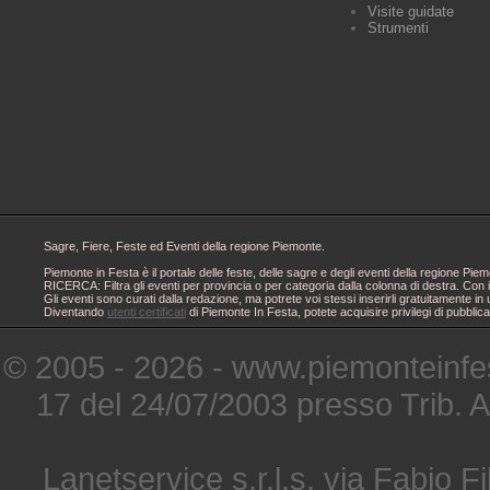
Visite guidate
Strumenti
Sagre, Fiere, Feste ed Eventi della regione Piemonte.
Piemonte in Festa è il portale delle feste, delle sagre e degli eventi della regione 
RICERCA: Filtra gli eventi per provincia o per categoria dalla colonna di destra. Con i
Gli eventi sono curati dalla redazione, ma potrete voi stessi inserirli gratuitamente i
Diventando
utenti certificati
di Piemonte In Festa, potete acquisire privilegi di pubblic
© 2005 - 2026 - www.piemonteinfes
17 del 24/07/2003 presso Trib. 
Lanetservice s.r.l.s. via Fabio Fi