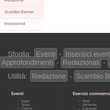
Redazione
Scambio Banner
Inserzionisti
Sfoglia:
Eventi
-
Inserisci even
Approfondimenti
-
Redazionali
-
Utilità:
Redazione
-
Scambio B
Eventi
Esercizi commerci
Sagre
Hotel
Teatro
Orchestre
Cinema
Campeggi