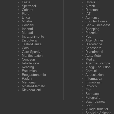
Feste
Ostelli
Spettacoli
Airbnb
Cabaret
Ristoranti
Fiere
IAT
Lirica
Agriturist
Mostre
Country House
Concerti
Bed & Breakfast
Incontri
Shopping
Mercati
Pizzerie
Intrattenimento
Pub
Discoteca
After Dinner
Teatro-Danza
Discoteche
Corsi
Benessere
Gare-Sportive
Divertimenti
Manifestazioni
Auto/Moto
Convegni
Media
Riti-Religiosi
Agenzie Stampa
Reading
Viaggi Escursioni
Escursioni
Comuni
Enogastronomia
Associazioni
Raduni
Informatica
Memoriali
Immobiliari
Mostre-Mercato
Proloco
Rievocazioni
Enti
Spettacoli
Fotografia
Stab. Balneari
Sport
Villaggi turistici
Servizi e Aziende