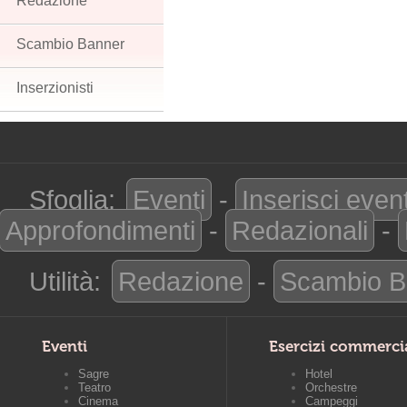
Redazione
Scambio Banner
Inserzionisti
Sfoglia:
Eventi
-
Inserisci even
Approfondimenti
-
Redazionali
-
Utilità:
Redazione
-
Scambio B
Eventi
Esercizi commerci
Sagre
Hotel
Teatro
Orchestre
Cinema
Campeggi