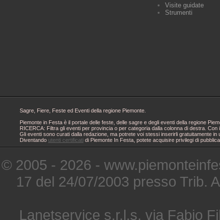
Visite guidate
Strumenti
Sagre, Fiere, Feste ed Eventi della regione Piemonte.
Piemonte in Festa è il portale delle feste, delle sagre e degli eventi della regione 
RICERCA: Filtra gli eventi per provincia o per categoria dalla colonna di destra. Con i
Gli eventi sono curati dalla redazione, ma potrete voi stessi inserirli gratuitamente i
Diventando
utenti certificati
di Piemonte In Festa, potete acquisire privilegi di pubblic
© 2005 - 2026 - www.piemonteinfes
17 del 24/07/2003 presso Trib. 
Lanetservice s.r.l.s. via Fabio Fi