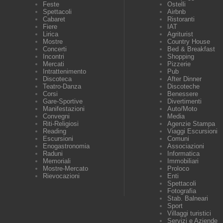
Feste
Ostelli
Spettacoli
Airbnb
Cabaret
Ristoranti
Fiere
IAT
Lirica
Agriturist
Mostre
Country House
Concerti
Bed & Breakfast
Incontri
Shopping
Mercati
Pizzerie
Intrattenimento
Pub
Discoteca
After Dinner
Teatro-Danza
Discoteche
Corsi
Benessere
Gare-Sportive
Divertimenti
Manifestazioni
Auto/Moto
Convegni
Media
Riti-Religiosi
Agenzie Stampa
Reading
Viaggi Escursioni
Escursioni
Comuni
Enogastronomia
Associazioni
Raduni
Informatica
Memoriali
Immobiliari
Mostre-Mercato
Proloco
Rievocazioni
Enti
Spettacoli
Fotografia
Stab. Balneari
Sport
Villaggi turistici
Servizi e Aziende