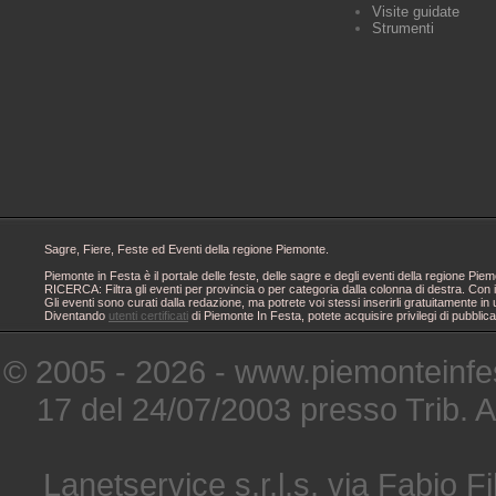
Visite guidate
Strumenti
Sagre, Fiere, Feste ed Eventi della regione Piemonte.
Piemonte in Festa è il portale delle feste, delle sagre e degli eventi della regione 
RICERCA: Filtra gli eventi per provincia o per categoria dalla colonna di destra. Con i
Gli eventi sono curati dalla redazione, ma potrete voi stessi inserirli gratuitamente i
Diventando
utenti certificati
di Piemonte In Festa, potete acquisire privilegi di pubblic
© 2005 - 2026 - www.piemonteinfes
17 del 24/07/2003 presso Trib. 
Lanetservice s.r.l.s. via Fabio Fi