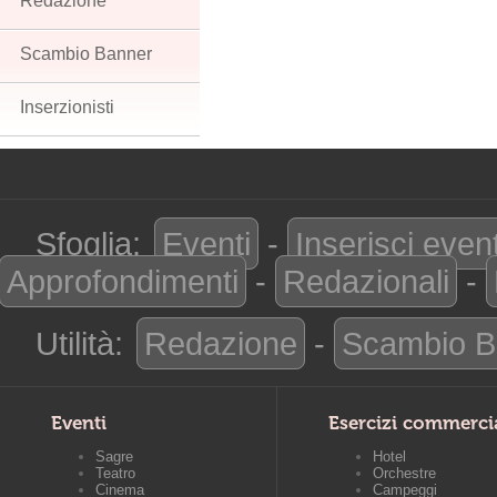
Redazione
Scambio Banner
Inserzionisti
Sfoglia:
Eventi
-
Inserisci even
Approfondimenti
-
Redazionali
-
Utilità:
Redazione
-
Scambio B
Eventi
Esercizi commerci
Sagre
Hotel
Teatro
Orchestre
Cinema
Campeggi