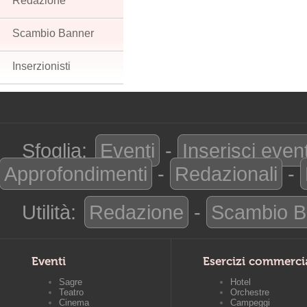
Redazione
Scambio Banner
Inserzionisti
Sfoglia:
Eventi
-
Inserisci even
Approfondimenti
-
Redazionali
-
Utilità:
Redazione
-
Scambio B
Eventi
Esercizi commerci
Sagre
Hotel
Teatro
Orchestre
Cinema
Campeggi