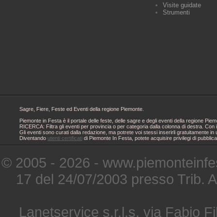
Visite guidate
Strumenti
Sagre, Fiere, Feste ed Eventi della regione Piemonte.
Piemonte in Festa è il portale delle feste, delle sagre e degli eventi della regione 
RICERCA: Filtra gli eventi per provincia o per categoria dalla colonna di destra. Con i
Gli eventi sono curati dalla redazione, ma potrete voi stessi inserirli gratuitamente i
Diventando
utenti certificati
di Piemonte In Festa, potete acquisire privilegi di pubblic
© 2005 - 2026 - www.piemonteinfes
17 del 24/07/2003 presso Trib. 
Lanetservice s.r.l.s. via Fabio Fi