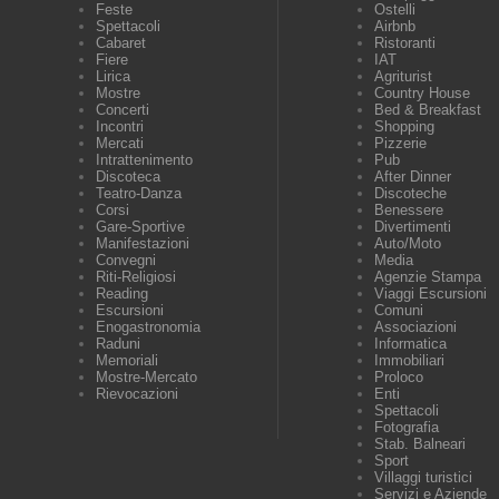
Feste
Ostelli
Spettacoli
Airbnb
Cabaret
Ristoranti
Fiere
IAT
Lirica
Agriturist
Mostre
Country House
Concerti
Bed & Breakfast
Incontri
Shopping
Mercati
Pizzerie
Intrattenimento
Pub
Discoteca
After Dinner
Teatro-Danza
Discoteche
Corsi
Benessere
Gare-Sportive
Divertimenti
Manifestazioni
Auto/Moto
Convegni
Media
Riti-Religiosi
Agenzie Stampa
Reading
Viaggi Escursioni
Escursioni
Comuni
Enogastronomia
Associazioni
Raduni
Informatica
Memoriali
Immobiliari
Mostre-Mercato
Proloco
Rievocazioni
Enti
Spettacoli
Fotografia
Stab. Balneari
Sport
Villaggi turistici
Servizi e Aziende